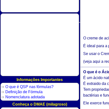
O creme de acid
É ideal para a
Se usar o Cre
(veja aqui a 
O que é o Ácid
É um ácido nat
Informações Importantes
É extraido da 
O que é QSP nas fórmulas?
Tem propriedad
Definição de Fórmula
bactérias e fun
Nomenclatura adotada
Ele exerce funç
Conheça o DMAE (milagroso)