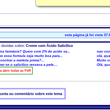
esta página já foi vista 37
 dúvidas sobre:
Creme com Ácido Salicílico
a farmácia? Quero com 2% de acido sa...
nao cons
ue essa formula seja muito boa para...
olá, qu
ontrar a matéria prima?...
Muito o
er se o salicílico resseca a pele....
Olá, qua
gunta ou comentário sobre este tema