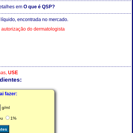
detalhes em
O que é QSP?
o líquido, encontrada no mercado.
autorização do dermatologista
has,
USE
dientes:
i fazer: