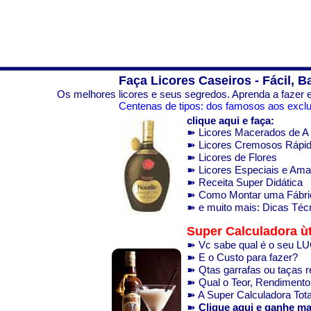
Faça Licores Caseiros - Fácil, B
Os melhores licores e seus segredos. Aprenda a fazer e
Centenas de tipos: dos famosos aos exclus
clique aqui e faça:
➽ Licores Macerados de A 
➽ Licores Cremosos Rápi
➽ Licores de Flores
➽ Licores Especiais e Am
➽ Receita Super Didática
➽ Como Montar uma Fábri
➽ e muito mais: Dicas Técn
Super Calculadora ùt
➽ Vc sabe qual é o seu 
➽ E o Custo para fazer?
➽ Qtas garrafas ou taças 
➽ Qual o Teor, Rendimento.
➽ A Super Calculadora Total
➽
Clique aqui e ganhe ma