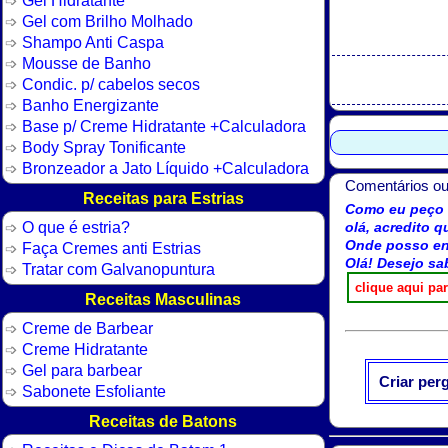
Gel com Brilho Molhado
Shampo Anti Caspa
Mousse de Banho
Condic. p/ cabelos secos
Banho Energizante
Base p/ Creme Hidratante +Calculadora
Body Spray Tonificante
Bronzeador a Jato Líquido +Calculadora
Comentários ou
Receitas para Estrias
Como eu peço n
O que é estria?
olá, acredito q
Onde posso enc
Faça Cremes anti Estrias
Olá! Desejo sab
Tratar com Galvanopuntura
Receitas Masculinas
Creme de Barbear
Creme Hidratante
Gel para barbear
Criar per
Sabonete Esfoliante
Receitas de Batons