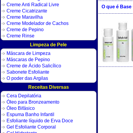
Creme Anti Radical Livre
O que é Base
Creme Cicatrizante
Creme Maravilha
Creme Modelador de Cachos
Creme de Pepino
Creme Rinse
Limpeza de Pele
Máscara de Limpeza
Máscaras de Pepino
Creme de Ácido Salicílico
Sabonete Esfoliante
O poder das Argilas
Receitas Diversas
Cera Depilatória
Óleo para Bronzeamento
Óleo Bifásico
Espuma Banho Infantil
Esfoliante líquido de Erva Doce
Gel Esfoliante Corporal
Gel Hidratante