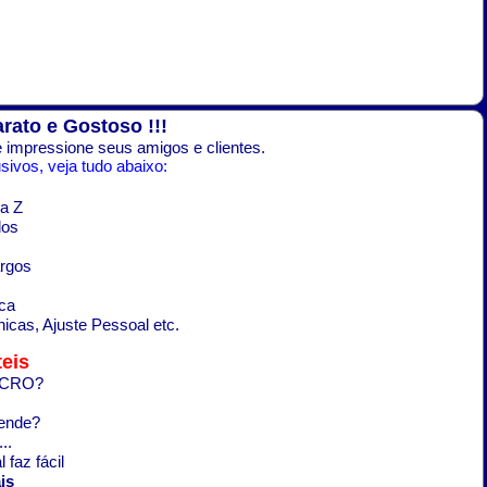
arato e Gostoso !!!
 impressione seus amigos e clientes.
ivos, veja tudo abaixo:
a Z
dos
argos
ca
icas, Ajuste Pessoal etc.
eis
LUCRO?
rende?
..
 faz fácil
is