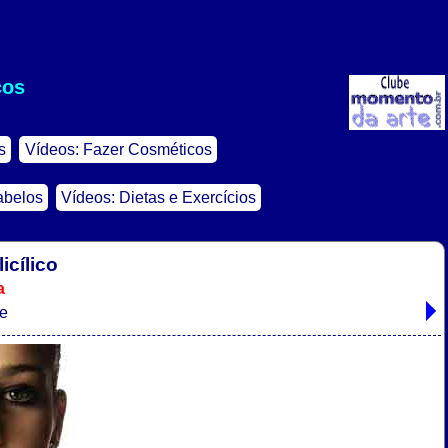
cos
s
Vídeos: Fazer Cosméticos
abelos
Vídeos: Dietas e Exercícios
icílico
a
te