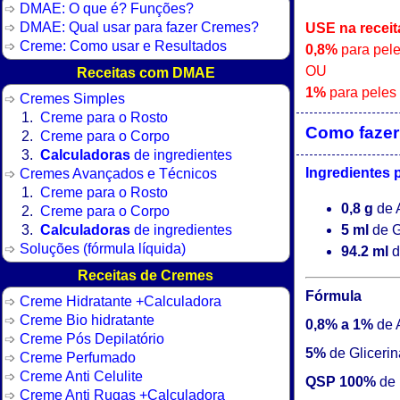
DMAE: O que é? Funções?
DMAE: Qual usar para fazer Cremes?
USE na receit
Creme: Como usar e Resultados
0,8%
para pele
OU
Receitas com DMAE
1%
para peles 
Cremes Simples
Creme para o Rosto
Como fazer
Creme para o Corpo
Calculadoras
de ingredientes
Cremes Avançados e Técnicos
Ingredientes 
Creme para o Rosto
0,8 g
de A
Creme para o Corpo
Calculadoras
de ingredientes
5 ml
de G
Soluções (fórmula líquida)
94.2 ml
d
Receitas de Cremes
Fórmula
Creme Hidratante +Calculadora
Creme Bio hidratante
0,8% a 1%
de A
Creme Pós Depilatório
5%
de Glicerin
Creme Perfumado
Creme Anti Celulite
QSP 100%
de 
Creme Anti Rugas +Calculadora