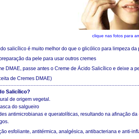
clique nas fotos para a
o salicílico é muito melhor do que o glicólico para limpeza da 
 preparação da pele para usar outros cremes
me DMAE, passe antes o Creme de Ácido Salicílico e deixe a 
receita de Cremes DMAE)
o Salicílico?
ural de origem vegetal.
casca do salgueiro
es antimicrobianas e queratolíticas, resultando na afinação da
gos.
ão esfoliante, antitérmica, analgésica, antibacteriana e anti-inf