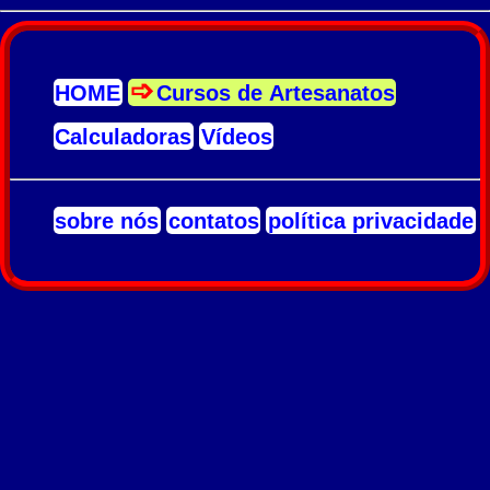
HOME
Cursos de Artesanatos
Calculadoras
Vídeos
sobre nós
contatos
política privacidade