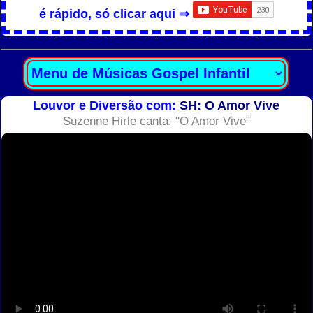
é rápido, só clicar aqui ⇒
Louvor e Diversão com:
SH: O Amor Vive
Suzenne Hirle canta: "O Amor Vive"