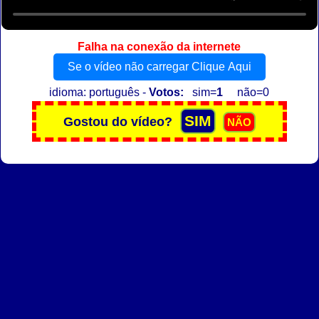
Falha na conexão da internete
Se o vídeo não carregar Clique Aqui
idioma: português -
Votos:
sim=
1
não=0