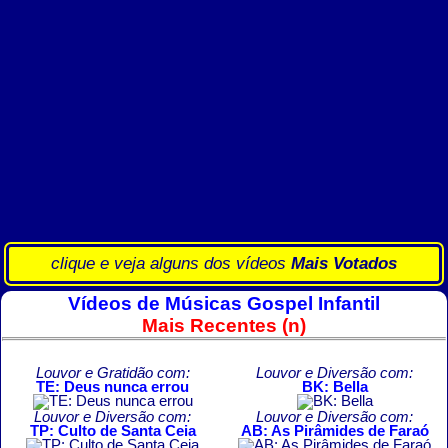
clique e veja alguns dos vídeos
Mais Votados
Vídeos de Músicas Gospel Infantil
Mais Recentes (n)
Louvor e Gratidão com:
Louvor e Diversão com:
TE: Deus nunca errou
BK: Bella
Louvor e Diversão com:
Louvor e Diversão com:
TP: Culto de Santa Ceia
AB: As Pirâmides de Faraó