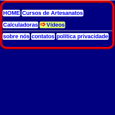
HOME
Cursos de Artesanatos
Calculadoras
Vídeos
sobre nós
contatos
política privacidade