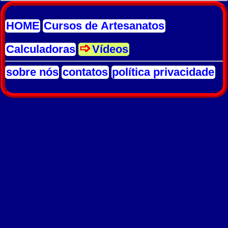
HOME
Cursos de Artesanatos
Calculadoras
Vídeos
sobre nós
contatos
política privacidade