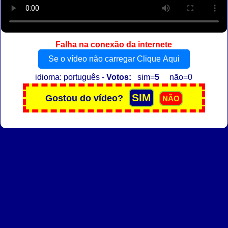
Falha na conexão da internete
Se o vídeo não carregar Clique Aqui
idioma: português -
Votos:
sim=
5
não=0