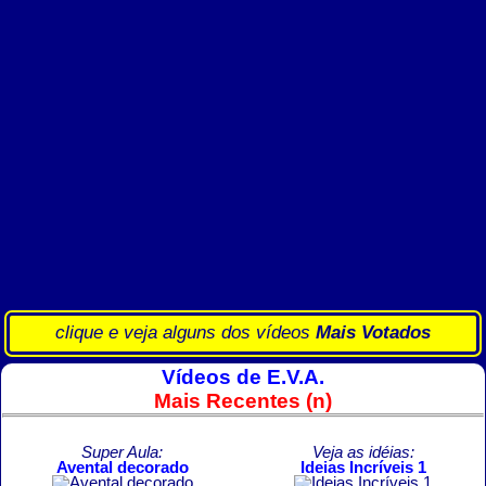
clique e veja alguns dos vídeos
Mais Votados
Vídeos de E.V.A.
Mais Recentes (n)
Super Aula:
Veja as idéias:
Avental decorado
Ideias Incríveis 1