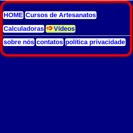
HOME
Cursos de Artesanatos
Calculadoras
Vídeos
sobre nós
contatos
política privacidade