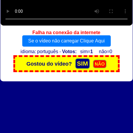
Falha na conexão da internete
Se o vídeo não carregar Clique Aqui
idioma: português -
Votos:
sim=
1
não=0