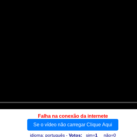
Falha na conexão da internete
Se o vídeo não carregar Clique Aqui
idioma: português -
Votos:
sim=
1
não=0