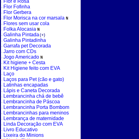
Flor e Rosa
Flor Fofinha
Flor Gerbera
Flor Morisca na cor marsala
Flores sem usar cola
Folka Alocasia
Galinha Pintada
(+)
Galinha Pintadinha
Garrafa pet Decorada
Jarro com CDs
Jogo Americado
Kit higiene + Cesta
Kit Higiene feito com EVA
Laço
Laços para Pet (cão e gato)
Latinhas encapadas
Lápis e Caneta Decorada
Lembrancinha chá de bebê
Lembrancinha de Páscoa
Lembrancinha Porta Bombom
Lembrancinhas para meninos
Lembrança de maternidade
Linda Decoração com EVA
Livro Educativo
Lixeira do Minions