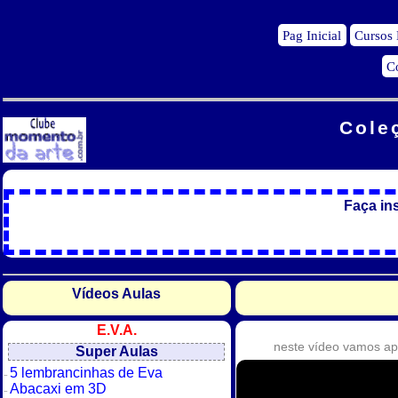
Pag Inicial
Cursos
C
Cole
Faça in
Vídeos Aulas
E.V.A.
neste vídeo vamos apr
Super Aulas
5 lembrancinhas de Eva
Abacaxi em 3D