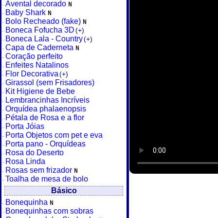
Avental decorado
Baby Shark
Bolo Recheado (fake)
Boneca Fofucha 3D
(+)
Boneca Lala - Country
(+)
Capa de Caderneta
Coração perfeito
Enfeites Natalinos
Flor Decorativa
(+)
Girassol (sem Frisadores)
Kit Higiene de Bebe
Lembrancinhas Incríveis
Orquídea phalaenopsis
Pétala de Rosa e a flor
Porta Jóias
Porta Objetos com pet e eva
Porta pano - Orquídeas
Rosa do Deserto
Rosa Linda
Rosas sem frizador
Toalha de mesa de bolo
Básico
Bonequinha
Bonequinhas com sobras