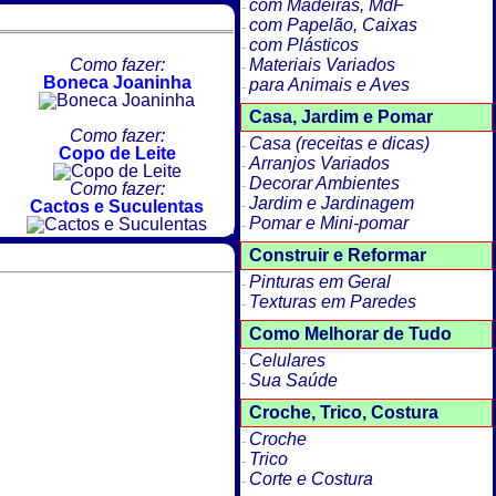
com Madeiras, MdF
com Papelão, Caixas
com Plásticos
Como fazer:
Materiais Variados
Boneca Joaninha
para Animais e Aves
Casa, Jardim e Pomar
Como fazer:
Casa (receitas e dicas)
Copo de Leite
Arranjos Variados
Decorar Ambientes
Como fazer:
Jardim e Jardinagem
Cactos e Suculentas
Pomar e Mini-pomar
Construir e Reformar
Pinturas em Geral
Texturas em Paredes
Como Melhorar de Tudo
Celulares
Sua Saúde
Croche, Trico, Costura
Croche
Trico
Corte e Costura