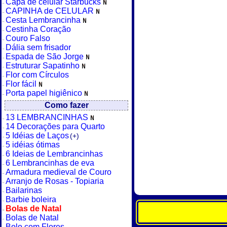
Capa de celular Starbucks
CAPINHA de CELULAR
Cesta Lembrancinha
Cestinha Coração
Couro Falso
Dália sem frisador
Espada de São Jorge
Estruturar Sapatinho
Flor com Círculos
Flor fácil
Porta papel higiênico
Como fazer
13 LEMBRANCINHAS
14 Decorações para Quarto
5 Idéias de Laços
(+)
5 idéias ótimas
6 Ideias de Lembrancinhas
6 Lembrancinhas de eva
Armadura medieval de Couro
Arranjo de Rosas - Topiaria
Bailarinas
Barbie boleira
Bolas de Natal
Bolas de Natal
Bolo com Flores