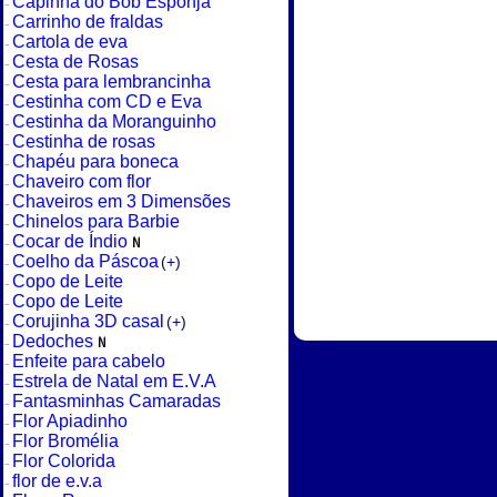
Capinha do Bob Esponja
Carrinho de fraldas
Cartola de eva
Cesta de Rosas
Cesta para lembrancinha
Cestinha com CD e Eva
Cestinha da Moranguinho
Cestinha de rosas
Chapéu para boneca
Chaveiro com flor
Chaveiros em 3 Dimensões
Chinelos para Barbie
Cocar de Índio
Coelho da Páscoa
(+)
Copo de Leite
Copo de Leite
Corujinha 3D casal
(+)
Dedoches
Enfeite para cabelo
Estrela de Natal em E.V.A
Fantasminhas Camaradas
Flor Apiadinho
Flor Bromélia
Flor Colorida
flor de e.v.a