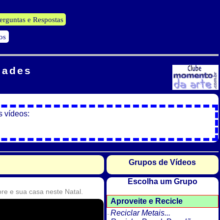
erguntas e Respostas
os
dades
s vídeos:
Grupos de Vídeos
Escolha um Grupo
ore e sua casa neste Natal.
Aproveite e Recicle
Reciclar Metais...