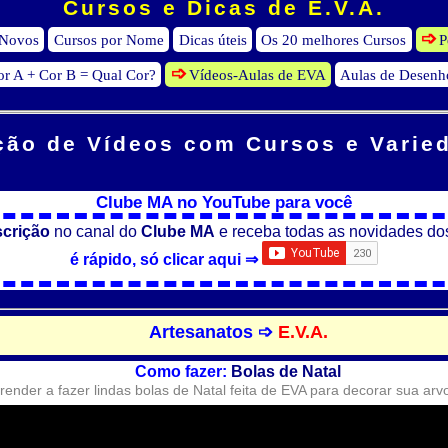
Cursos e Dicas de E.V.A.
 Novos
Cursos por Nome
Dicas úteis
Os 20 melhores Cursos
P
or A + Cor B = Qual Cor?
Vídeos-Aulas de EVA
Aulas de Desenh
ção de Vídeos
com Cursos e Varie
Clube MA no YouTube para você
scrição
no canal do
Clube MA
e receba todas as novidades do
é rápido, só clicar aqui ⇒
Artesanatos ➩
E.V.A.
Como fazer:
Bolas de Natal
ender a fazer lindas bolas de Natal feita de EVA para decorar sua arv