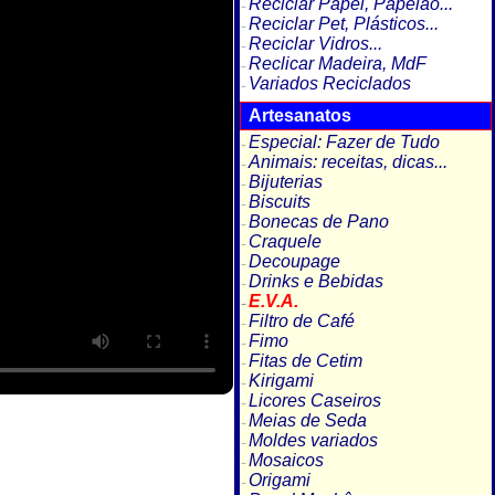
Reciclar Papel, Papelão...
Reciclar Pet, Plásticos...
Reciclar Vidros...
Reclicar Madeira, MdF
Variados Reciclados
Artesanatos
Especial: Fazer de Tudo
Animais: receitas, dicas...
Bijuterias
Biscuits
Bonecas de Pano
Craquele
Decoupage
Drinks e Bebidas
E.V.A.
Filtro de Café
Fimo
Fitas de Cetim
Kirigami
Licores Caseiros
Meias de Seda
Moldes variados
Mosaicos
Origami