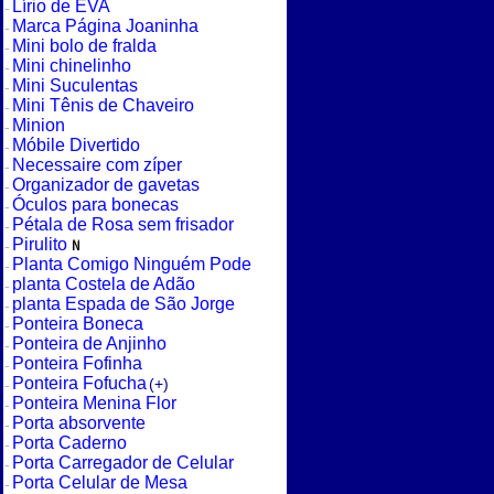
Lírio de EVA
Marca Página Joaninha
Mini bolo de fralda
Mini chinelinho
Mini Suculentas
Mini Tênis de Chaveiro
Minion
Móbile Divertido
Necessaire com zíper
Organizador de gavetas
Óculos para bonecas
Pétala de Rosa sem frisador
Pirulito
Planta Comigo Ninguém Pode
planta Costela de Adão
planta Espada de São Jorge
Ponteira Boneca
Ponteira de Anjinho
Ponteira Fofinha
Ponteira Fofucha
(+)
Ponteira Menina Flor
Porta absorvente
Porta Caderno
Porta Carregador de Celular
Porta Celular de Mesa