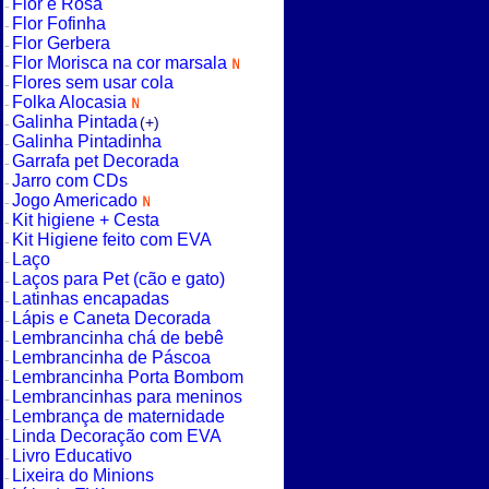
Flor e Rosa
Flor Fofinha
Flor Gerbera
Flor Morisca na cor marsala
Flores sem usar cola
Folka Alocasia
Galinha Pintada
(+)
Galinha Pintadinha
Garrafa pet Decorada
Jarro com CDs
Jogo Americado
Kit higiene + Cesta
Kit Higiene feito com EVA
Laço
Laços para Pet (cão e gato)
Latinhas encapadas
Lápis e Caneta Decorada
Lembrancinha chá de bebê
Lembrancinha de Páscoa
Lembrancinha Porta Bombom
Lembrancinhas para meninos
Lembrança de maternidade
Linda Decoração com EVA
Livro Educativo
Lixeira do Minions