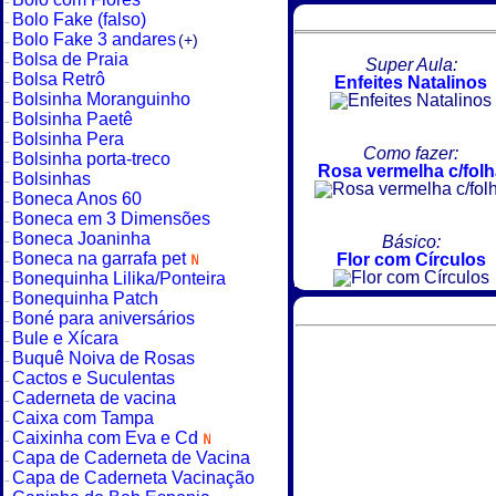
Bolo Fake (falso)
Bolo Fake 3 andares
(+)
Bolsa de Praia
Super Aula:
Bolsa Retrô
Enfeites Natalinos
Bolsinha Moranguinho
Bolsinha Paetê
Bolsinha Pera
Como fazer:
Bolsinha porta-treco
Rosa vermelha c/folh
Bolsinhas
Boneca Anos 60
Boneca em 3 Dimensões
Boneca Joaninha
Básico:
Boneca na garrafa pet
Flor com Círculos
Bonequinha Lilika/Ponteira
Bonequinha Patch
Boné para aniversários
Bule e Xícara
Buquê Noiva de Rosas
Cactos e Suculentas
Caderneta de vacina
Caixa com Tampa
Caixinha com Eva e Cd
Capa de Caderneta de Vacina
Capa de Caderneta Vacinação