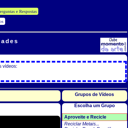
erguntas e Respostas
os
dades
s vídeos:
Grupos de Vídeos
Escolha um Grupo
Aproveite e Recicle
Reciclar Metais...