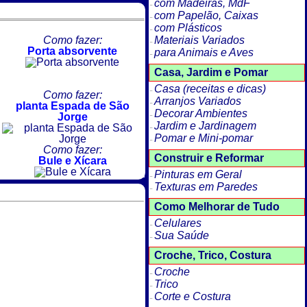
com Madeiras, MdF
com Papelão, Caixas
com Plásticos
Como fazer:
Materiais Variados
Porta absorvente
para Animais e Aves
Casa, Jardim e Pomar
Casa (receitas e dicas)
Como fazer:
Arranjos Variados
planta Espada de São
Decorar Ambientes
Jorge
Jardim e Jardinagem
Pomar e Mini-pomar
Como fazer:
Construir e Reformar
Bule e Xícara
Pinturas em Geral
Texturas em Paredes
Como Melhorar de Tudo
Celulares
Sua Saúde
Croche, Trico, Costura
Croche
Trico
Corte e Costura