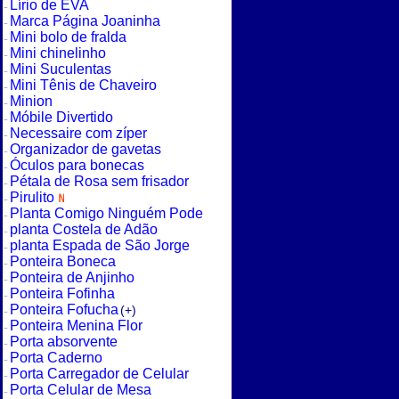
Lírio de EVA
Marca Página Joaninha
Mini bolo de fralda
Mini chinelinho
Mini Suculentas
Mini Tênis de Chaveiro
Minion
Móbile Divertido
Necessaire com zíper
Organizador de gavetas
Óculos para bonecas
Pétala de Rosa sem frisador
Pirulito
Planta Comigo Ninguém Pode
planta Costela de Adão
planta Espada de São Jorge
Ponteira Boneca
Ponteira de Anjinho
Ponteira Fofinha
Ponteira Fofucha
(+)
Ponteira Menina Flor
Porta absorvente
Porta Caderno
Porta Carregador de Celular
Porta Celular de Mesa