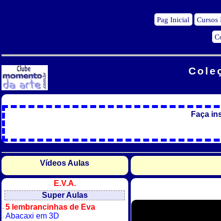
Pag Inicial
Cursos
C
Cole
Faça in
Vídeos Aulas
E.V.A.
Super Aulas
5 lembrancinhas de Eva
Abacaxi em 3D