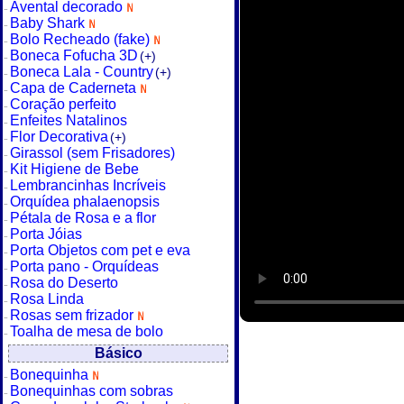
Avental decorado
Baby Shark
Bolo Recheado (fake)
Boneca Fofucha 3D
(+)
Boneca Lala - Country
(+)
Capa de Caderneta
Coração perfeito
Enfeites Natalinos
Flor Decorativa
(+)
Girassol (sem Frisadores)
Kit Higiene de Bebe
Lembrancinhas Incríveis
Orquídea phalaenopsis
Pétala de Rosa e a flor
Porta Jóias
Porta Objetos com pet e eva
Porta pano - Orquídeas
Rosa do Deserto
Rosa Linda
Rosas sem frizador
Toalha de mesa de bolo
Básico
Bonequinha
Bonequinhas com sobras