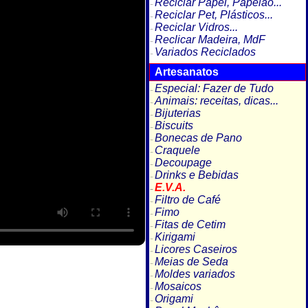
Reciclar Papel, Papelão...
Reciclar Pet, Plásticos...
Reciclar Vidros...
Reclicar Madeira, MdF
Variados Reciclados
Artesanatos
Especial: Fazer de Tudo
Animais: receitas, dicas...
Bijuterias
Biscuits
Bonecas de Pano
Craquele
Decoupage
Drinks e Bebidas
E.V.A.
Filtro de Café
Fimo
Fitas de Cetim
Kirigami
Licores Caseiros
Meias de Seda
Moldes variados
Mosaicos
Origami