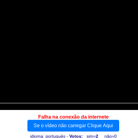
Falha na conexão da internete
Se o vídeo não carregar Clique Aqui
idioma: português -
Votos:
sim=
2
não=0