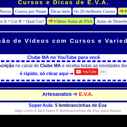
Cursos e Dicas de E.V.A.
 Novos
Cursos por Nome
Dicas úteis
Os 20 melhores Cursos
P
or A + Cor B = Qual Cor?
Vídeos-Aulas de EVA
Aulas de Desenh
ção de Vídeos
com Cursos e Varie
Clube MA no YouTube para você
scrição
no canal do
Clube MA
e receba todas as novidades do
é rápido, só clicar aqui ⇒
Artesanatos ➩
E.V.A.
Super Aula:
5 lembrancinhas de Eva
Veja como é fácil fazer 5 lembrancinhas de Eva para festas