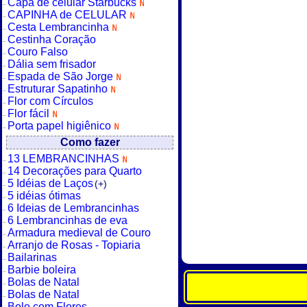
Capa de celular Starbucks
CAPINHA de CELULAR
Cesta Lembrancinha
Cestinha Coração
Couro Falso
Dália sem frisador
Espada de São Jorge
Estruturar Sapatinho
Flor com Círculos
Flor fácil
Porta papel higiênico
Como fazer
13 LEMBRANCINHAS
14 Decorações para Quarto
5 Idéias de Laços
(+)
5 idéias ótimas
6 Ideias de Lembrancinhas
6 Lembrancinhas de eva
Armadura medieval de Couro
Arranjo de Rosas - Topiaria
Bailarinas
Barbie boleira
Bolas de Natal
Bolas de Natal
Bolo com Flores