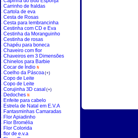
Capinha do Bob Esponja
Carrinho de fraldas
Cartola de eva
Cesta de Rosas
Cesta para lembrancinha
Cestinha com CD e Eva
Cestinha da Moranguinho
Cestinha de rosas
Chapéu para boneca
Chaveiro com flor
Chaveiros em 3 Dimensões
Chinelos para Barbie
Cocar de Índio
Coelho da Páscoa
(+)
Copo de Leite
Copo de Leite
Corujinha 3D casal
(+)
Dedoches
Enfeite para cabelo
Estrela de Natal em E.V.A
Fantasminhas Camaradas
Flor Apiadinho
Flor Bromélia
Flor Colorida
flor de e.v.a