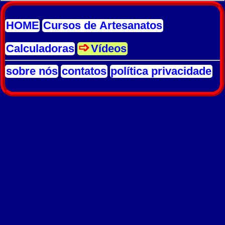
HOME
Cursos de Artesanatos
Calculadoras
Vídeos
sobre nós
contatos
política privacidade