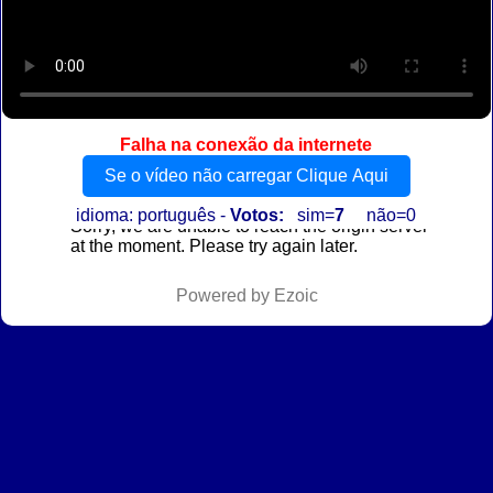
Falha na conexão da internete
Se o vídeo não carregar Clique Aqui
idioma: português -
Votos:
sim=
7
não=0