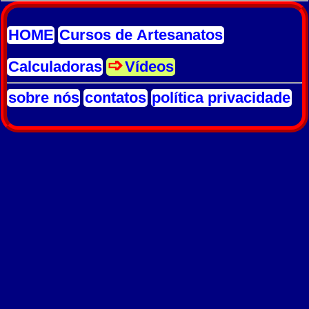
HOME
Cursos de Artesanatos
Calculadoras
Vídeos
sobre nós
contatos
política privacidade