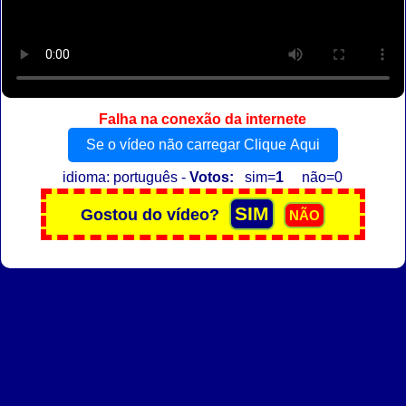
Falha na conexão da internete
Se o vídeo não carregar Clique Aqui
idioma: português -
Votos:
sim=
1
não=0