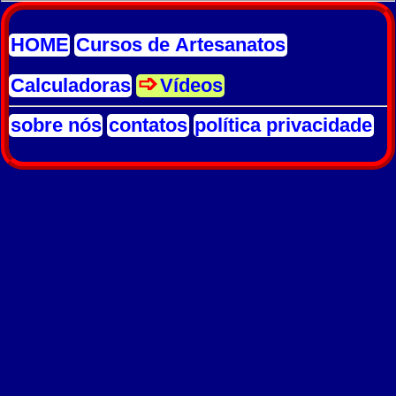
HOME
Cursos de Artesanatos
Calculadoras
Vídeos
sobre nós
contatos
política privacidade