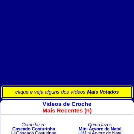
clique e veja alguns dos vídeos
Mais Votados
Vídeos de Croche
Mais Recentes (n)
Como fazer:
Como fazer:
Caseado Costurinha
Mini Árvore de Natal