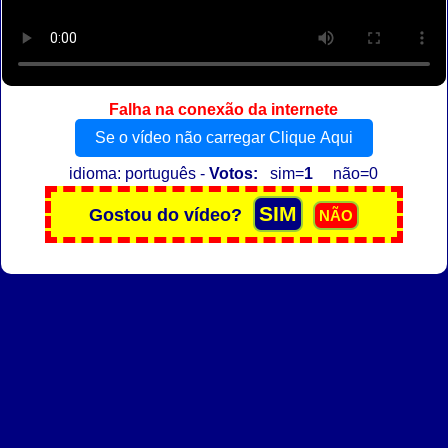
Falha na conexão da internete
Se o vídeo não carregar Clique Aqui
idioma: português -
Votos:
sim=
1
não=0