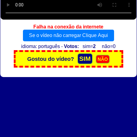
Falha na conexão da internete
Se o vídeo não carregar Clique Aqui
idioma: português -
Votos:
sim=
2
não=0