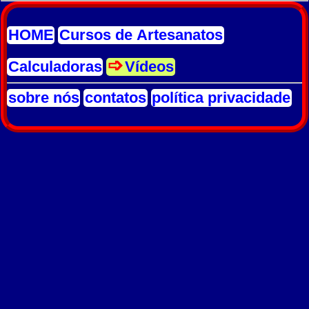
HOME
Cursos de Artesanatos
Calculadoras
Vídeos
sobre nós
contatos
política privacidade