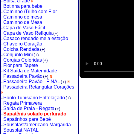
Bolsa Grade
Botinha para bebe
Caminho /Trilho com Flor
Caminho de mesa
Caminho de Mesa
Capa de Vaso Fácil
Capa de Vaso Relíquia
(+)
Casaco rendado meia estação
Chaveiro Coração
Colcha Rendada
(+)
Conjunto Mini
(+)
Corujas Coloridas
(+)
Flor para Tapete
Kit Saída de Maternidade
Passadeira Pavão
(+)
Passadeira Pavão - FINAL
(+)
Passadeira Retangular Corações
Ponto Tunisiano Entrelaçado
(+)
Regata Primavera
Saída de Praia - Regata
(+)
Sapatênis solado perfurado
Sapatinhos para Bebê
Sousplast/americano Margarida
Sousplat NATAL