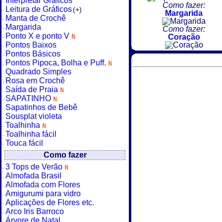
Interpretar Gráficos
Como fazer:
Leitura de Gráficos
(+)
Margarida
Manta de Crochê
Margarida
Como fazer:
Ponto X e ponto V
Coração
Pontos Baixos
Pontos Básicos
Pontos Pipoca, Bolha e Puff.
Quadrado Simples
Rosa em Crochê
Saída de Praia
SAPATINHO
Sapatinhos de Bebê
Sousplat violeta
Toalhinha
Toalhinha fácil
Touca fácil
Como fazer
3 Tops de Verão
Almofada Brasil
Almofada com Flores
Amigurumi para vidro
Aplicações de Flores etc.
Arco Iris Barroco
Árvore de Natal