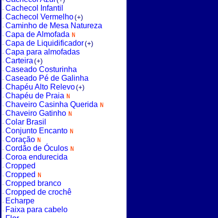
Cachecol Infantil
Cachecol Vermelho
(+)
Caminho de Mesa Natureza
Capa de Almofada
Capa de Liquidificador
(+)
Capa para almofadas
Carteira
(+)
Caseado Costurinha
Caseado Pé de Galinha
Chapéu Alto Relevo
(+)
Chapéu de Praia
Chaveiro Casinha Querida
Chaveiro Gatinho
Colar Brasil
Conjunto Encanto
Coração
Cordão de Óculos
Coroa endurecida
Cropped
Cropped
Cropped branco
Cropped de crochê
Echarpe
Faixa para cabelo