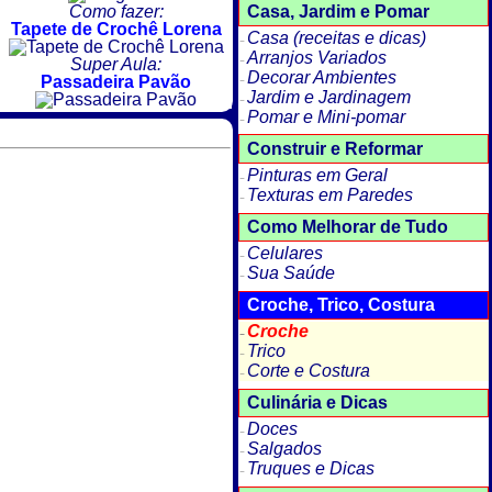
Casa, Jardim e Pomar
Como fazer:
Tapete de Crochê Lorena
Casa (receitas e dicas)
Arranjos Variados
Super Aula:
Decorar Ambientes
Passadeira Pavão
Jardim e Jardinagem
Pomar e Mini-pomar
Construir e Reformar
Pinturas em Geral
Texturas em Paredes
Como Melhorar de Tudo
Celulares
Sua Saúde
Croche, Trico, Costura
Croche
Trico
Corte e Costura
Culinária e Dicas
Doces
Salgados
Truques e Dicas