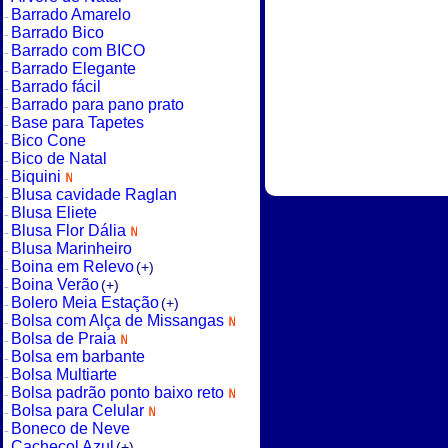
Barrado Amarelo
Barrado Bico
Barrado com BICO
Barrado Elegante
Barrado fácil
Barrado para pano prato
Base para Tapetes
Bico Cone
Bico de Natal
Biquini
Blusa cavidade Raglan
Blusa Eliete
Blusa Flor Dália
Blusa Marinheiro
Boina em Relevo
(+)
Boina Verão
(+)
Bolero Meia Estação
(+)
Bolsa com Alça de Missangas
Bolsa de Praia
Bolsa em barbante
Bolsa Multiarte
Bolsa padrão ponto baixo reto
Bolsa para Celular
Boneco de Neve
Cachecol Azul
(+)