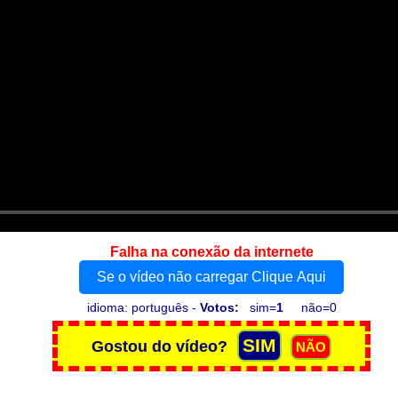
Falha na conexão da internete
Se o vídeo não carregar Clique Aqui
idioma: português -
Votos:
sim=
1
não=0