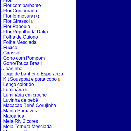
Flor
Flor com barbante
Flor Contornada
Flor formosura
(+)
Flor Girassol
Flor Papoula
Flor Repolhuda Dália
Folha de Outono
Folha Mesclada
Fuxico
Girassol
Gorro com Pompom
Gorro/Touca Brasil
Joaninha
Jogo de banheiro Esperanza
Kit Sousppat e porta copo
Lenço colorido
Luminária
Luminária em crochê
Luvinha de bebê
Macacão Bebê Corujinha
Manta Primavera
Margarida
Meia RN 2 cores
Meia Ternura Mesclada