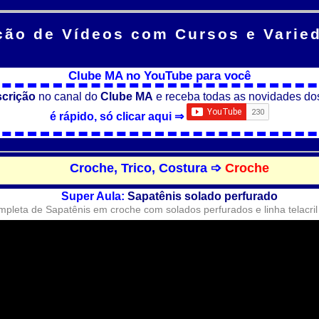
ção de Vídeos
com Cursos e Varie
Clube MA no YouTube para você
scrição
no canal do
Clube MA
e receba todas as novidades do
é rápido, só clicar aqui ⇒
Croche, Trico, Costura ➩
Croche
Super Aula:
Sapatênis solado perfurado
mpleta de Sapatênis em croche com solados perfurados e linha telacril