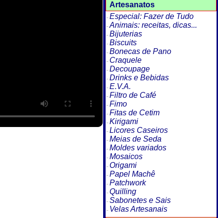
Artesanatos
Especial: Fazer de Tudo
Animais: receitas, dicas...
Bijuterias
Biscuits
Bonecas de Pano
Craquele
Decoupage
Drinks e Bebidas
E.V.A.
Filtro de Café
Fimo
Fitas de Cetim
Kirigami
Licores Caseiros
Meias de Seda
Moldes variados
Mosaicos
Origami
Papel Machê
Patchwork
Quilling
Sabonetes e Sais
Velas Artesanais