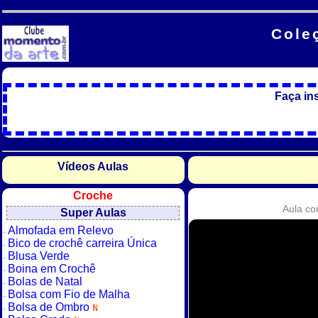
Cole
Faça in
Vídeos Aulas
Croche
Aula co
Super Aulas
Almofada em Relevo
Bico de crochê carreira Única
Blusa Verde
Boina em Crochê
Bolas de Natal
Bolsa com Fio de Malha
Bolsa de Ombro