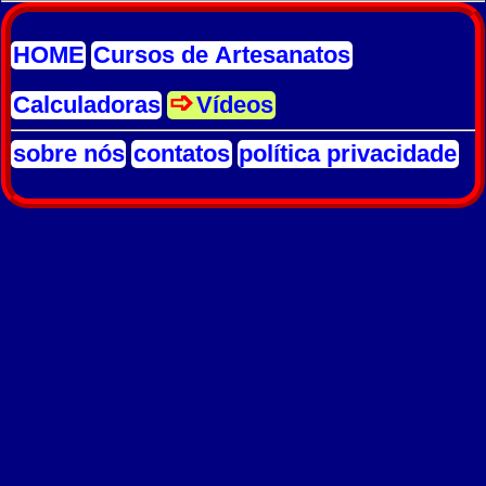
HOME
Cursos de Artesanatos
Calculadoras
Vídeos
sobre nós
contatos
política privacidade