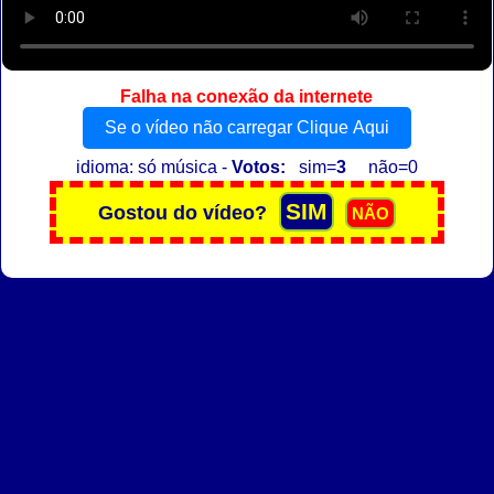
Falha na conexão da internete
Se o vídeo não carregar Clique Aqui
idioma: só música -
Votos:
sim=
3
não=0