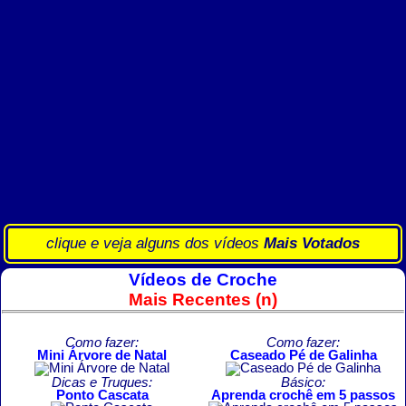
clique e veja alguns dos vídeos
Mais Votados
Vídeos de Croche
Mais Recentes (n)
Como fazer:
Como fazer:
Mini Árvore de Natal
Caseado Pé de Galinha
Dicas e Truques:
Básico:
Ponto Cascata
Aprenda crochê em 5 passos