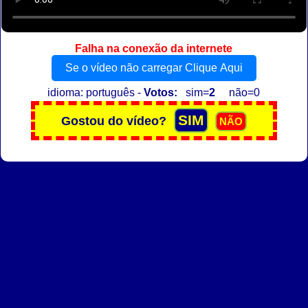
Falha na conexão da internete
Se o vídeo não carregar Clique Aqui
idioma: português -
Votos:
sim=
2
não=0