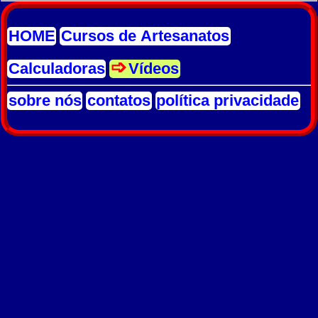
HOME
Cursos de Artesanatos
Calculadoras
Vídeos
sobre nós
contatos
política privacidade