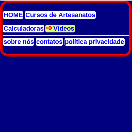
HOME
Cursos de Artesanatos
Calculadoras
Vídeos
sobre nós
contatos
política privacidade