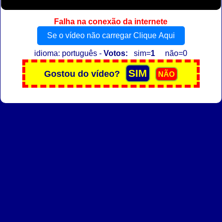
Falha na conexão da internete
Se o vídeo não carregar Clique Aqui
idioma: português -
Votos:
sim=
1
não=0