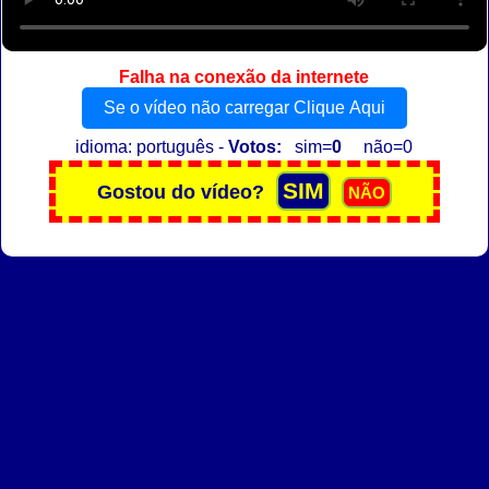
Falha na conexão da internete
Se o vídeo não carregar Clique Aqui
idioma: português -
Votos:
sim=
0
não=0