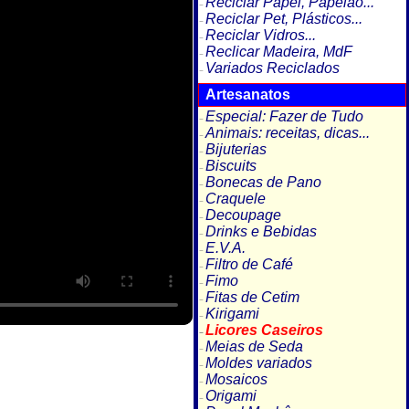
Reciclar Papel, Papelão...
Reciclar Pet, Plásticos...
Reciclar Vidros...
Reclicar Madeira, MdF
Variados Reciclados
Artesanatos
Especial: Fazer de Tudo
Animais: receitas, dicas...
Bijuterias
Biscuits
Bonecas de Pano
Craquele
Decoupage
Drinks e Bebidas
E.V.A.
Filtro de Café
Fimo
Fitas de Cetim
Kirigami
Licores Caseiros
Meias de Seda
Moldes variados
Mosaicos
Origami