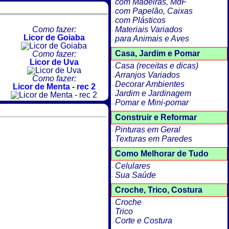
com Madeiras, MdF
com Papelão, Caixas
com Plásticos
Como fazer:
Materiais Variados
Licor de Goiaba
para Animais e Aves
Casa, Jardim e Pomar
Como fazer:
Licor de Uva
Casa (receitas e dicas)
Arranjos Variados
Como fazer:
Decorar Ambientes
Licor de Menta - rec 2
Jardim e Jardinagem
Pomar e Mini-pomar
Construir e Reformar
Pinturas em Geral
Texturas em Paredes
Como Melhorar de Tudo
Celulares
Sua Saúde
Croche, Trico, Costura
Croche
Trico
Corte e Costura