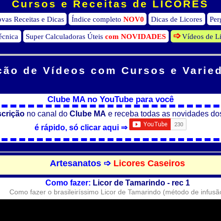
Cursos e Receitas de LICORES
vas Receitas e Dicas
Índice completo
NOV0
Dicas de Licores
Per
écnica
Super Calculadoras Úteis
com NOVIDADES
Vídeos de L
ção de Vídeos
com Cursos e Varie
Clube MA no YouTube para você
scrição
no canal do
Clube MA
e receba todas as novidades do
é rápido, só clicar aqui ⇒
Artesanatos ➩
Licores Caseiros
Como fazer:
Licor de Tamarindo - rec 1
Como fazer o brasileiríssimo Licor de Tamarindo (método de infusã