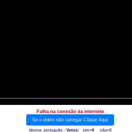
Falha na conexão da internete
Se o vídeo não carregar Clique Aqui
idioma: português -
Votos:
sim=
4
não=0