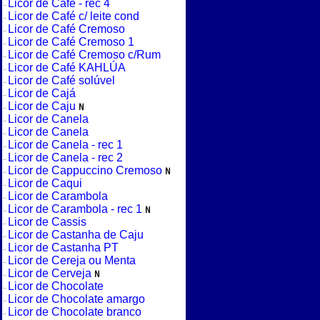
Licor de Café - rec 4
Licor de Café c/ leite cond
Licor de Café Cremoso
Licor de Café Cremoso 1
Licor de Café Cremoso c/Rum
Licor de Café KAHLÚA
Licor de Café solúvel
Licor de Cajá
Licor de Caju
Licor de Canela
Licor de Canela
Licor de Canela - rec 1
Licor de Canela - rec 2
Licor de Cappuccino Cremoso
Licor de Caqui
Licor de Carambola
Licor de Carambola - rec 1
Licor de Cassis
Licor de Castanha de Caju
Licor de Castanha PT
Licor de Cereja ou Menta
Licor de Cerveja
Licor de Chocolate
Licor de Chocolate amargo
Licor de Chocolate branco