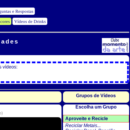
guntas e Respostas
icores
Vídeos de Drinks
dades
s vídeos:
Grupos de Vídeos
Escolha um Grupo
o)
Aproveite e Recicle
Reciclar Metais...