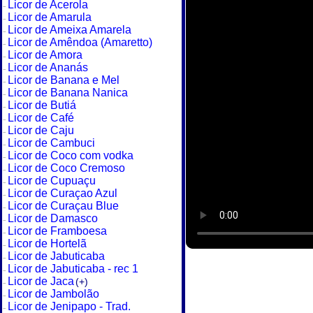
Licor de Acerola
Licor de Amarula
Licor de Ameixa Amarela
Licor de Amêndoa (Amaretto)
Licor de Amora
Licor de Ananás
Licor de Banana e Mel
Licor de Banana Nanica
Licor de Butiá
Licor de Café
Licor de Caju
Licor de Cambuci
Licor de Coco com vodka
Licor de Coco Cremoso
Licor de Cupuaçu
Licor de Curaçao Azul
Licor de Curaçau Blue
Licor de Damasco
Licor de Framboesa
Licor de Hortelã
Licor de Jabuticaba
Licor de Jabuticaba - rec 1
Licor de Jaca
(+)
Licor de Jambolão
Licor de Jenipapo - Trad.