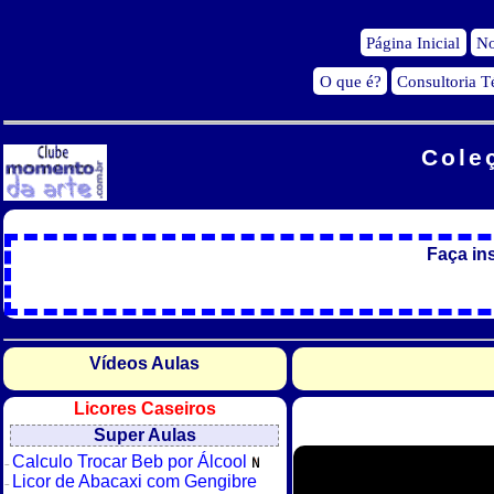
Página Inicial
No
O que é?
Consultoria T
Cole
Faça in
Vídeos Aulas
Licores Caseiros
Super Aulas
Calculo Trocar Beb por Álcool
Licor de Abacaxi com Gengibre