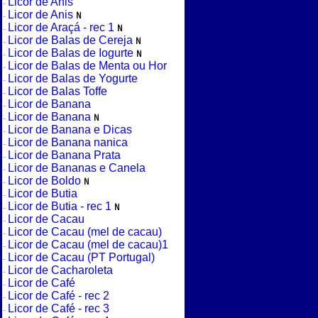
Licor de Anis
Licor de Anis
Licor de Araçá - rec 1
Licor de Balas de Cereja
Licor de Balas de Iogurte
Licor de Balas de Menta ou Hor
Licor de Balas de Yogurte
Licor de Balas Toffe
Licor de Banana
Licor de Banana
Licor de Banana e Dicas
Licor de Banana nanica
Licor de Banana Prata
Licor de Bananas e Canela
Licor de Boldo
Licor de Butia
Licor de Butia - rec 1
Licor de Cacau
Licor de Cacau (mel de cacau)
Licor de Cacau (mel de cacau)1
Licor de Cacau (PT Portugal)
Licor de Cacharoleta
Licor de Café
Licor de Café - rec 2
Licor de Café - rec 3