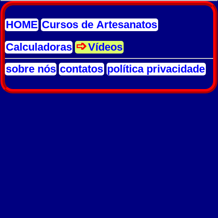
HOME
Cursos de Artesanatos
Calculadoras
Vídeos
sobre nós
contatos
política privacidade