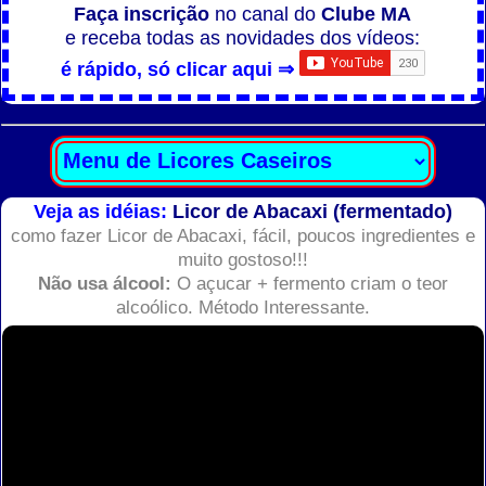
Faça inscrição
no canal do
Clube MA
e receba todas as novidades dos vídeos:
é rápido, só clicar aqui ⇒
Veja as idéias:
Licor de Abacaxi (fermentado)
como fazer Licor de Abacaxi, fácil, poucos ingredientes e
muito gostoso!!!
Não usa álcool:
O açucar + fermento criam o teor
alcoólico. Método Interessante.