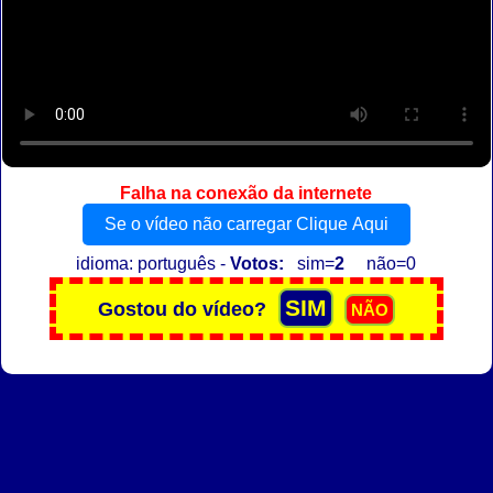
Falha na conexão da internete
Se o vídeo não carregar Clique Aqui
idioma: português -
Votos:
sim=
2
não=0