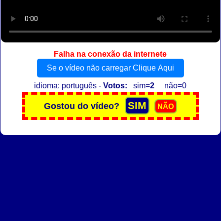
Falha na conexão da internete
Se o vídeo não carregar Clique Aqui
idioma: português -
Votos:
sim=
2
não=0