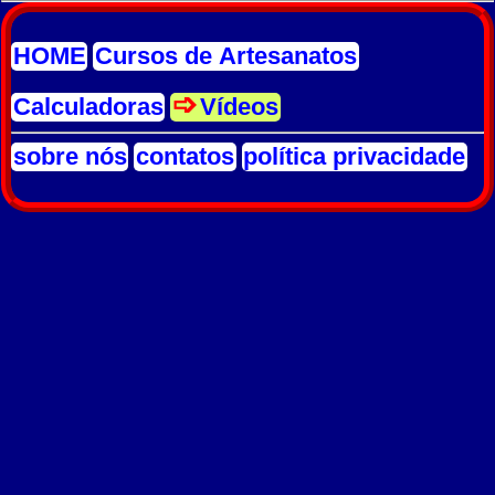
HOME
Cursos de Artesanatos
Calculadoras
Vídeos
sobre nós
contatos
política privacidade