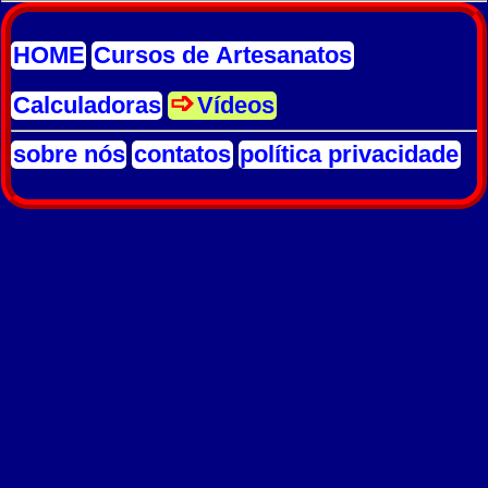
HOME
Cursos de Artesanatos
Calculadoras
Vídeos
sobre nós
contatos
política privacidade