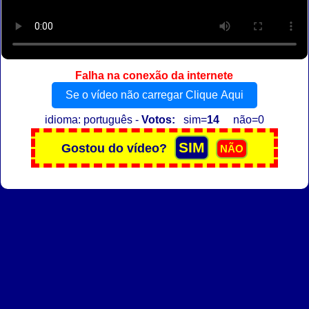
Falha na conexão da internete
Se o vídeo não carregar Clique Aqui
idioma: português -
Votos:
sim=
14
não=0