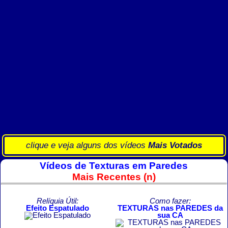
clique e veja alguns dos vídeos
Mais Votados
Vídeos de Texturas em Paredes
Mais Recentes (n)
Relíquia Útil:
Como fazer:
Efeito Espatulado
TEXTURAS nas PAREDES da
sua CA