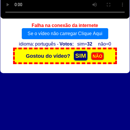
Falha na conexão da internete
Se o vídeo não carregar Clique Aqui
idioma: português -
Votos:
sim=
32
não=0