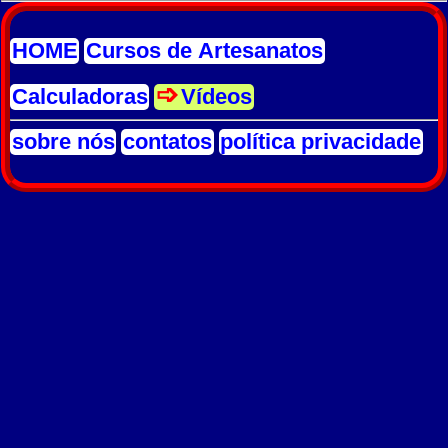
HOME
Cursos de Artesanatos
Calculadoras
Vídeos
sobre nós
contatos
política privacidade