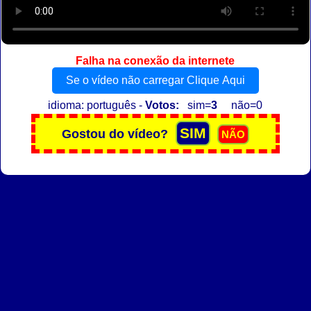
Falha na conexão da internete
Se o vídeo não carregar Clique Aqui
idioma: português -
Votos:
sim=
3
não=0