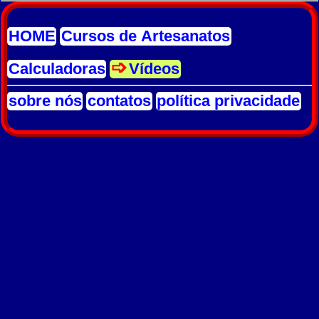
HOME
Cursos de Artesanatos
Calculadoras
Vídeos
sobre nós
contatos
política privacidade