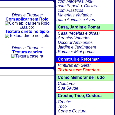
com Madeiras, MdF
com Papelão, Caixas
com Plásticos
Dicas e Truques:
Materiais Variados
Com aplicar sem Rolo
para Animais e Aves
Casa, Jardim e Pomar
Básico:
Textura direto no tijolo
Casa (receitas e dicas)
Arranjos Variados
Decorar Ambientes
Jardim e Jardinagem
Dicas e Truques:
Pomar e Mini-pomar
Textura caseira
Construir e Reformar
Pinturas em Geral
Texturas em Paredes
Como Melhorar de Tudo
Celulares
Sua Saúde
Croche, Trico, Costura
Croche
Trico
Corte e Costura