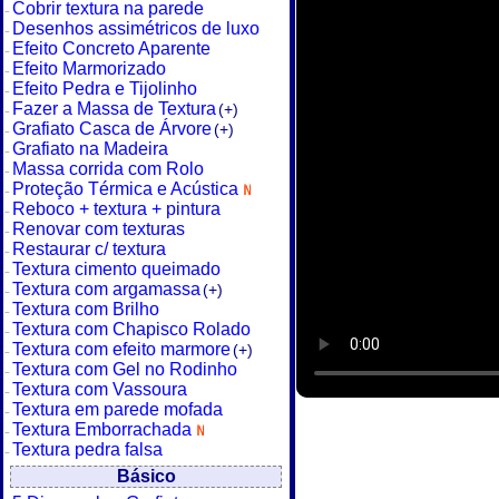
Cobrir textura na parede
Desenhos assimétricos de luxo
Efeito Concreto Aparente
Efeito Marmorizado
Efeito Pedra e Tijolinho
Fazer a Massa de Textura
(+)
Grafiato Casca de Árvore
(+)
Grafiato na Madeira
Massa corrida com Rolo
Proteção Térmica e Acústica
Reboco + textura + pintura
Renovar com texturas
Restaurar c/ textura
Textura cimento queimado
Textura com argamassa
(+)
Textura com Brilho
Textura com Chapisco Rolado
Textura com efeito marmore
(+)
Textura com Gel no Rodinho
Textura com Vassoura
Textura em parede mofada
Textura Emborrachada
Textura pedra falsa
Básico