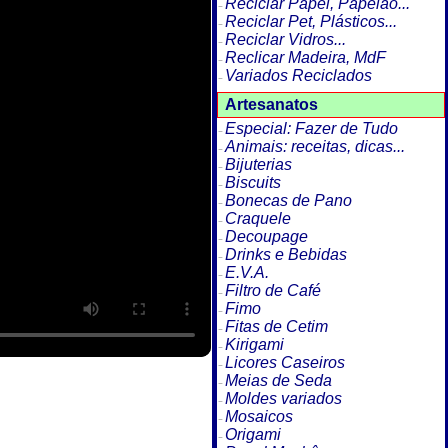
Reciclar Papel, Papelão...
Reciclar Pet, Plásticos...
Reciclar Vidros...
Reclicar Madeira, MdF
Variados Reciclados
Artesanatos
Especial: Fazer de Tudo
Animais: receitas, dicas...
Bijuterias
Biscuits
Bonecas de Pano
Craquele
Decoupage
Drinks e Bebidas
E.V.A.
Filtro de Café
Fimo
Fitas de Cetim
Kirigami
Licores Caseiros
Meias de Seda
Moldes variados
Mosaicos
Origami