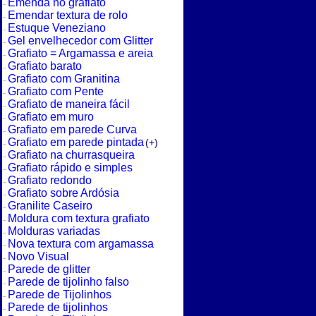
Emenda no grafiato
Emendar textura de rolo
Estuque Veneziano
Gel envelhecedor com Glitter
Grafiato = Argamassa e areia
Grafiato barato
Grafiato com Granitina
Grafiato com Pente
Grafiato de maneira fácil
Grafiato em muro
Grafiato em parede Curva
Grafiato em parede pintada
(+)
Grafiato na churrasqueira
Grafiato rápido e simples
Grafiato redondo
Grafiato sobre Ardósia
Granilite Caseiro
Moldura com textura grafiato
Molduras variadas
Nova textura com argamassa
Novo Visual
Parede de glitter
Parede de tijolinho falso
Parede de Tijolinhos
Parede de tijolinhos