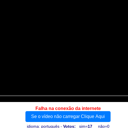
Falha na conexão da internete
Se o vídeo não carregar Clique Aqui
idioma: português -
Votos:
sim=
17
não=0