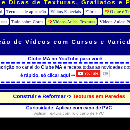
e Dicas de Texturas, Grafiatos e 
al
Técnicas de aplicação
Efeitos Especiais
Fábricas
O que é Te
stas
Tudo sobre Cores
Vídeos-Aulas: Texturas
Vídeos-Aulas: P
ção de Vídeos
com Cursos e Varie
Clube MA no YouTube para você
scrição
no canal do
Clube MA
e receba todas as novidades do
é rápido, só clicar aqui ⇒
Construir e Reformar ➩
Texturas em Paredes
Curiosidade:
Aplicar com cano de PVC
Aplicar Textura com rolo cano de PVC