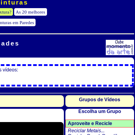
Pinturas
xtura?
As 20 melhores
inturas em Paredes
dades
s vídeos:
Grupos de Vídeos
Escolha um Grupo
Aproveite e Recicle
Reciclar Metais...