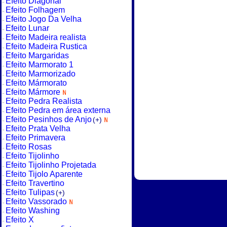
Efeito Diagonal
Efeito Folhagem
Efeito Jogo Da Velha
Efeito Lunar
Efeito Madeira realista
Efeito Madeira Rustica
Efeito Margaridas
Efeito Marmorato 1
Efeito Marmorizado
Efeito Mármorato
Efeito Mármore
Efeito Pedra Realista
Efeito Pedra em área externa
Efeito Pesinhos de Anjo
(+)
Efeito Prata Velha
Efeito Primavera
Efeito Rosas
Efeito Tijolinho
Efeito Tijolinho Projetada
Efeito Tijolo Aparente
Efeito Travertino
Efeito Tulipas
(+)
Efeito Vassorado
Efeito Washing
Efeito X