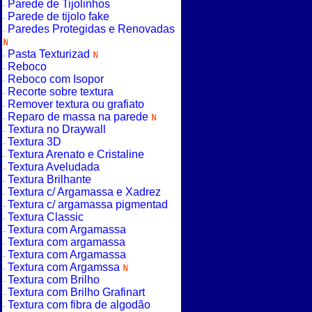
Parede de Tijolinhos
Parede de tijolo fake
Paredes Protegidas e Renovadas
Pasta Texturizad
Reboco
Reboco com Isopor
Recorte sobre textura
Remover textura ou grafiato
Reparo de massa na parede
Textura no Draywall
Textura 3D
Textura Arenato e Cristaline
Textura Aveludada
Textura Brilhante
Textura c/ Argamassa e Xadrez
Textura c/ argamassa pigmentad
Textura Classic
Textura com Argamassa
Textura com argamassa
Textura com Argamassa
Textura com Argamssa
Textura com Brilho
Textura com Brilho Grafinart
Textura com fibra de algodão