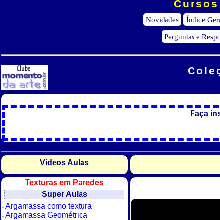
Cursos 
Novidades
Índice Ger
Perguntas e Respo
Cole
Faça in
Vídeos Aulas
Texturas em Paredes
Super Aulas
Argamassa como textura
Argamassa Geométrica