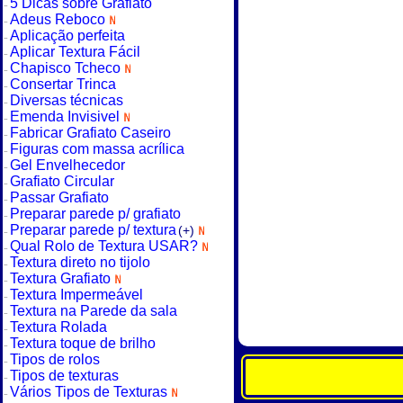
5 Dicas sobre Grafiato
Adeus Reboco
Aplicação perfeita
Aplicar Textura Fácil
Chapisco Tcheco
Consertar Trinca
Diversas técnicas
Emenda Invisivel
Fabricar Grafiato Caseiro
Figuras com massa acrílica
Gel Envelhecedor
Grafiato Circular
Passar Grafiato
Preparar parede p/ grafiato
Preparar parede p/ textura
(+)
Qual Rolo de Textura USAR?
Textura direto no tijolo
Textura Grafiato
Textura Impermeável
Textura na Parede da sala
Textura Rolada
Textura toque de brilho
Tipos de rolos
Tipos de texturas
Vários Tipos de Texturas