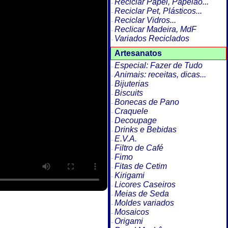
Reciclar Papel, Papelão...
Reciclar Pet, Plásticos...
Reciclar Vidros...
Reclicar Madeira, MdF
Variados Reciclados
Artesanatos
Especial: Fazer de Tudo
Animais: receitas, dicas...
Bijuterias
Biscuits
Bonecas de Pano
Craquele
Decoupage
Drinks e Bebidas
E.V.A.
Filtro de Café
Fimo
Fitas de Cetim
Kirigami
Licores Caseiros
Meias de Seda
Moldes variados
Mosaicos
Origami