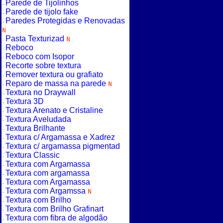
Parede de Tijolinhos
Parede de tijolo fake
Paredes Protegidas e Renovadas
Pasta Texturizad
Reboco
Reboco com Isopor
Recorte sobre textura
Remover textura ou grafiato
Reparo de massa na parede
Textura no Draywall
Textura 3D
Textura Arenato e Cristaline
Textura Aveludada
Textura Brilhante
Textura c/ Argamassa e Xadrez
Textura c/ argamassa pigmentad
Textura Classic
Textura com Argamassa
Textura com argamassa
Textura com Argamassa
Textura com Argamssa
Textura com Brilho
Textura com Brilho Grafinart
Textura com fibra de algodão