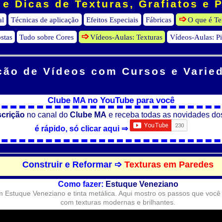
e Dicas de Texturas, Grafiatos e 
al
Técnicas de aplicação
Efeitos Especiais
Fábricas
O que é Te
stas
Tudo sobre Cores
Vídeos-Aulas: Texturas
Vídeos-Aulas: P
ção de Vídeos
com Cursos e Varie
Clube MA no YouTube para você
scrição
no canal do
Clube MA
e receba todas as novidades do
é rápido, só clicar aqui ⇒
Construir e Reformar ➩
Texturas em Paredes
Como fazer:
Estuque Veneziano
Estuque Veneziano e tinta metálica. Aqui mostro os passos que você 
com texturas modernas e brilhantes.