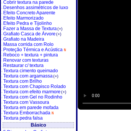
Cobrir textura na parede
Desenhos assimétricos de luxo
Efeito Concreto Aparente
Efeito Marmorizado
Efeito Pedra e Tijolinho
Fazer a Massa de Textura
(+)
Grafiato Casca de Árvore
(+)
Grafiato na Madeira
Massa corrida com Rolo
Proteção Térmica e Acústica
Reboco + textura + pintura
Renovar com texturas
Restaurar c/ textura
Textura cimento queimado
Textura com argamassa
(+)
Textura com Brilho
Textura com Chapisco Rolado
Textura com efeito marmore
(+)
Textura com Gel no Rodinho
Textura com Vassoura
Textura em parede mofada
Textura Emborrachada
Textura pedra falsa
Básico