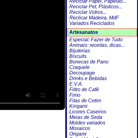
Reciclar Papel, Papelão...
Reciclar Pet, Plásticos...
Reciclar Vidros...
Reclicar Madeira, MdF
Variados Reciclados
Artesanatos
Especial: Fazer de Tudo
Animais: receitas, dicas...
Bijuterias
Biscuits
Bonecas de Pano
Craquele
Decoupage
Drinks e Bebidas
E.V.A.
Filtro de Café
Fimo
Fitas de Cetim
Kirigami
Licores Caseiros
Meias de Seda
Moldes variados
Mosaicos
Origami