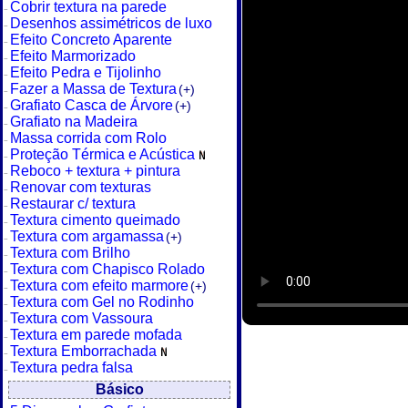
Cobrir textura na parede
Desenhos assimétricos de luxo
Efeito Concreto Aparente
Efeito Marmorizado
Efeito Pedra e Tijolinho
Fazer a Massa de Textura
(+)
Grafiato Casca de Árvore
(+)
Grafiato na Madeira
Massa corrida com Rolo
Proteção Térmica e Acústica
Reboco + textura + pintura
Renovar com texturas
Restaurar c/ textura
Textura cimento queimado
Textura com argamassa
(+)
Textura com Brilho
Textura com Chapisco Rolado
Textura com efeito marmore
(+)
Textura com Gel no Rodinho
Textura com Vassoura
Textura em parede mofada
Textura Emborrachada
Textura pedra falsa
Básico