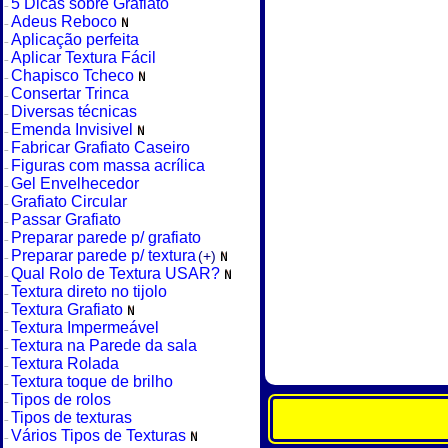
5 Dicas sobre Grafiato
Adeus Reboco
Aplicação perfeita
Aplicar Textura Fácil
Chapisco Tcheco
Consertar Trinca
Diversas técnicas
Emenda Invisivel
Fabricar Grafiato Caseiro
Figuras com massa acrílica
Gel Envelhecedor
Grafiato Circular
Passar Grafiato
Preparar parede p/ grafiato
Preparar parede p/ textura
(+)
Qual Rolo de Textura USAR?
Textura direto no tijolo
Textura Grafiato
Textura Impermeável
Textura na Parede da sala
Textura Rolada
Textura toque de brilho
Tipos de rolos
Tipos de texturas
Vários Tipos de Texturas