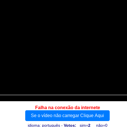
Falha na conexão da internete
Se o vídeo não carregar Clique Aqui
idioma: português -
Votos:
sim=
2
não=0