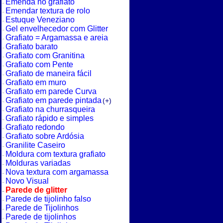
Emenda no grafiato
Emendar textura de rolo
Estuque Veneziano
Gel envelhecedor com Glitter
Grafiato = Argamassa e areia
Grafiato barato
Grafiato com Granitina
Grafiato com Pente
Grafiato de maneira fácil
Grafiato em muro
Grafiato em parede Curva
Grafiato em parede pintada
(+)
Grafiato na churrasqueira
Grafiato rápido e simples
Grafiato redondo
Grafiato sobre Ardósia
Granilite Caseiro
Moldura com textura grafiato
Molduras variadas
Nova textura com argamassa
Novo Visual
Parede de glitter
Parede de tijolinho falso
Parede de Tijolinhos
Parede de tijolinhos