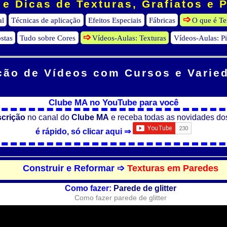
e Dicas de Texturas, Grafiatos e 
al
Técnicas de aplicação
Efeitos Especiais
Fábricas
O que é Te
stas
Tudo sobre Cores
Vídeos-Aulas: Texturas
Vídeos-Aulas: P
ção de Vídeos
com Cursos e Varie
Clube MA no YouTube para você
scrição
no canal do
Clube MA
e receba todas as novidades do
é rápido, só clicar aqui ⇒
Construir e Reformar ➩
Texturas em Paredes
Como fazer:
Parede de glitter
Como fazer parede de glitter