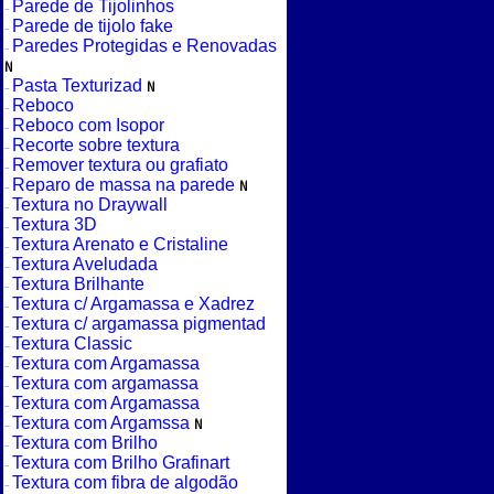
Parede de Tijolinhos
Parede de tijolo fake
Paredes Protegidas e Renovadas
Pasta Texturizad
Reboco
Reboco com Isopor
Recorte sobre textura
Remover textura ou grafiato
Reparo de massa na parede
Textura no Draywall
Textura 3D
Textura Arenato e Cristaline
Textura Aveludada
Textura Brilhante
Textura c/ Argamassa e Xadrez
Textura c/ argamassa pigmentad
Textura Classic
Textura com Argamassa
Textura com argamassa
Textura com Argamassa
Textura com Argamssa
Textura com Brilho
Textura com Brilho Grafinart
Textura com fibra de algodão