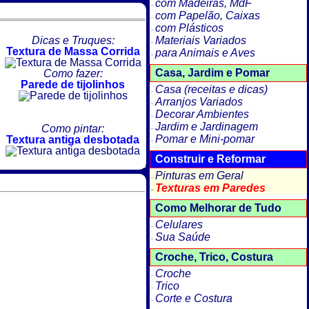
com Madeiras, MdF
com Papelão, Caixas
com Plásticos
Dicas e Truques:
Materiais Variados
Textura de Massa Corrida
para Animais e Aves
Casa, Jardim e Pomar
Como fazer:
Parede de tijolinhos
Casa (receitas e dicas)
Arranjos Variados
Decorar Ambientes
Jardim e Jardinagem
Como pintar:
Pomar e Mini-pomar
Textura antiga desbotada
Construir e Reformar
Pinturas em Geral
Texturas em Paredes
Como Melhorar de Tudo
Celulares
Sua Saúde
Croche, Trico, Costura
Croche
Trico
Corte e Costura