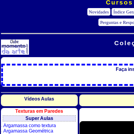
Cursos 
Novidades
Índice Ger
Perguntas e Respo
Cole
Faça in
Vídeos Aulas
Texturas em Paredes
Super Aulas
Argamassa como textura
Argamassa Geométrica