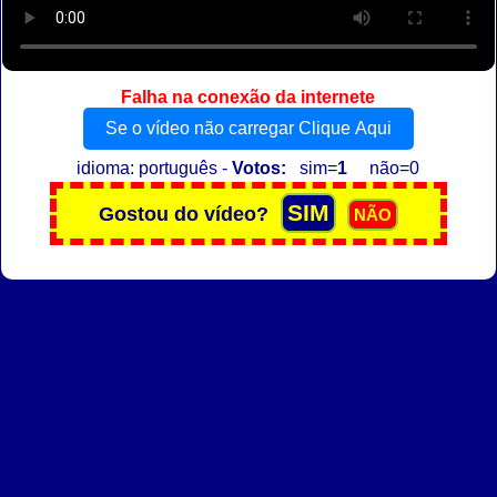
Falha na conexão da internete
Se o vídeo não carregar Clique Aqui
idioma: português -
Votos:
sim=
1
não=0