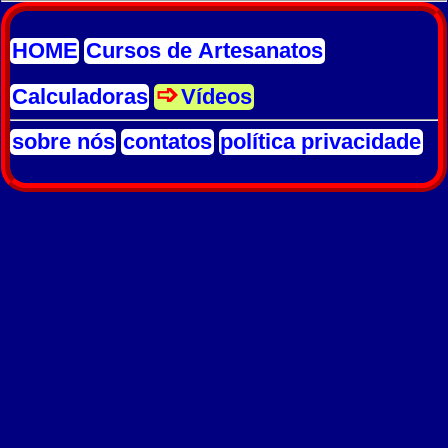
HOME
Cursos de Artesanatos
Calculadoras
Vídeos
sobre nós
contatos
política privacidade