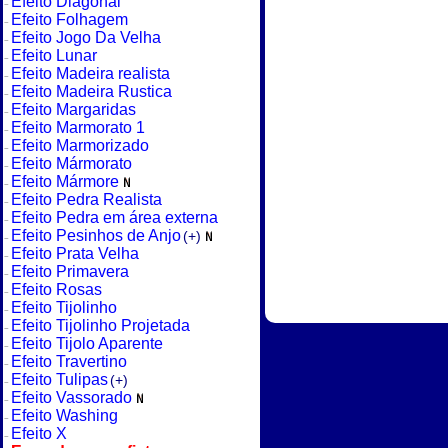
Efeito Diagonal
Efeito Folhagem
Efeito Jogo Da Velha
Efeito Lunar
Efeito Madeira realista
Efeito Madeira Rustica
Efeito Margaridas
Efeito Marmorato 1
Efeito Marmorizado
Efeito Mármorato
Efeito Mármore
Efeito Pedra Realista
Efeito Pedra em área externa
Efeito Pesinhos de Anjo
(+)
Efeito Prata Velha
Efeito Primavera
Efeito Rosas
Efeito Tijolinho
Efeito Tijolinho Projetada
Efeito Tijolo Aparente
Efeito Travertino
Efeito Tulipas
(+)
Efeito Vassorado
Efeito Washing
Efeito X