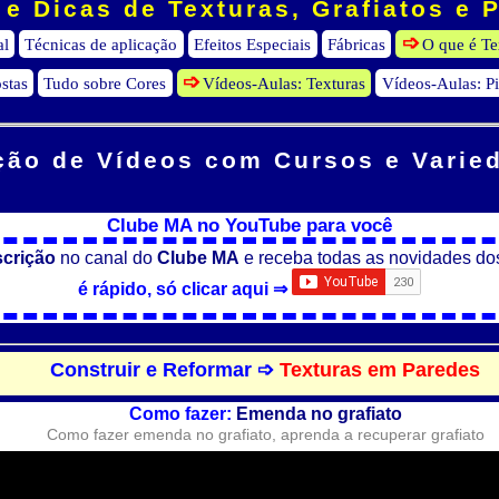
e Dicas de Texturas, Grafiatos e 
al
Técnicas de aplicação
Efeitos Especiais
Fábricas
O que é Te
stas
Tudo sobre Cores
Vídeos-Aulas: Texturas
Vídeos-Aulas: P
ção de Vídeos
com Cursos e Varie
Clube MA no YouTube para você
scrição
no canal do
Clube MA
e receba todas as novidades do
é rápido, só clicar aqui ⇒
Construir e Reformar ➩
Texturas em Paredes
Como fazer:
Emenda no grafiato
Como fazer emenda no grafiato, aprenda a recuperar grafiato