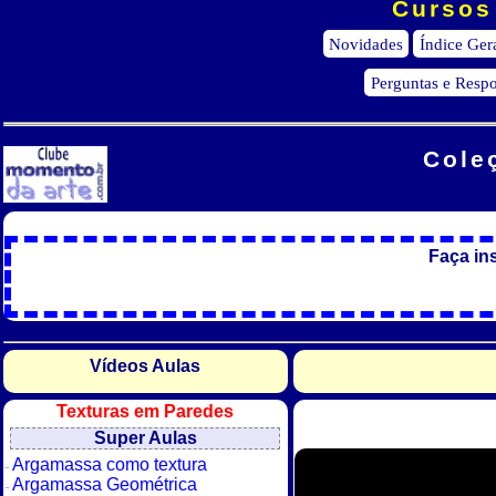
Cursos 
Novidades
Índice Ger
Perguntas e Respo
Cole
Faça in
Vídeos Aulas
Texturas em Paredes
Super Aulas
Argamassa como textura
Argamassa Geométrica