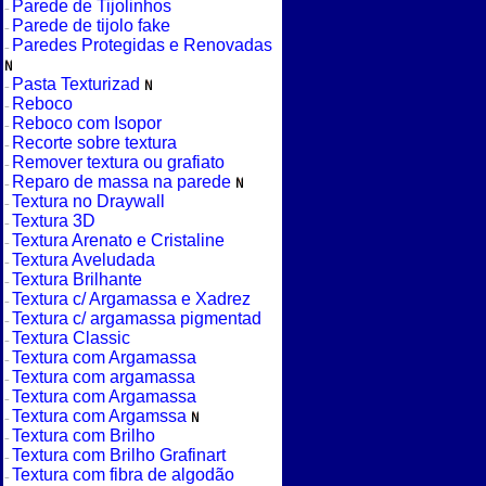
Parede de Tijolinhos
Parede de tijolo fake
Paredes Protegidas e Renovadas
Pasta Texturizad
Reboco
Reboco com Isopor
Recorte sobre textura
Remover textura ou grafiato
Reparo de massa na parede
Textura no Draywall
Textura 3D
Textura Arenato e Cristaline
Textura Aveludada
Textura Brilhante
Textura c/ Argamassa e Xadrez
Textura c/ argamassa pigmentad
Textura Classic
Textura com Argamassa
Textura com argamassa
Textura com Argamassa
Textura com Argamssa
Textura com Brilho
Textura com Brilho Grafinart
Textura com fibra de algodão