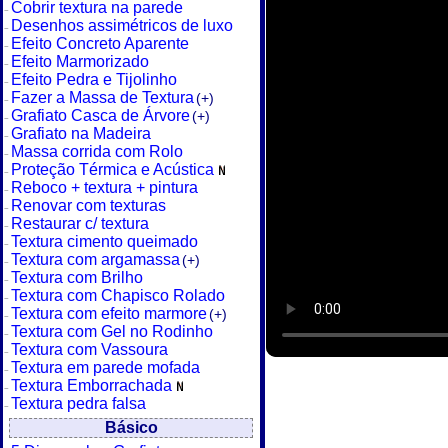
Cobrir textura na parede
Desenhos assimétricos de luxo
Efeito Concreto Aparente
Efeito Marmorizado
Efeito Pedra e Tijolinho
Fazer a Massa de Textura
(+)
Grafiato Casca de Árvore
(+)
Grafiato na Madeira
Massa corrida com Rolo
Proteção Térmica e Acústica
Reboco + textura + pintura
Renovar com texturas
Restaurar c/ textura
Textura cimento queimado
Textura com argamassa
(+)
Textura com Brilho
Textura com Chapisco Rolado
Textura com efeito marmore
(+)
Textura com Gel no Rodinho
Textura com Vassoura
Textura em parede mofada
Textura Emborrachada
Textura pedra falsa
Básico