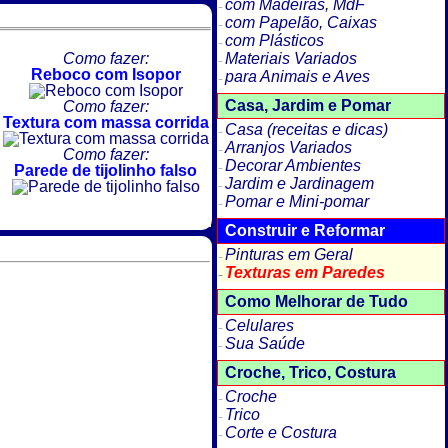
com Madeiras, MdF
com Papelão, Caixas
com Plásticos
Como fazer:
Materiais Variados
Reboco com Isopor
para Animais e Aves
Casa, Jardim e Pomar
Como fazer:
Textura com massa corrida
Casa (receitas e dicas)
Arranjos Variados
Como fazer:
Decorar Ambientes
Parede de tijolinho falso
Jardim e Jardinagem
Pomar e Mini-pomar
Construir e Reformar
Pinturas em Geral
Texturas em Paredes
Como Melhorar de Tudo
Celulares
Sua Saúde
Croche, Trico, Costura
Croche
Trico
Corte e Costura