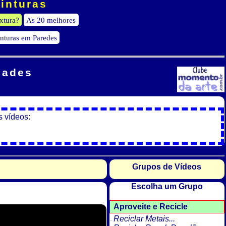
Pinturas
xtura?
As 20 melhores
inturas em Paredes
dades
s vídeos:
Grupos de Vídeos
Escolha um Grupo
Aproveite e Recicle
Reciclar Metais...