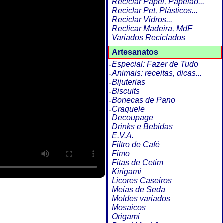
Reciclar Papel, Papelão...
Reciclar Pet, Plásticos...
Reciclar Vidros...
Reclicar Madeira, MdF
Variados Reciclados
Artesanatos
Especial: Fazer de Tudo
Animais: receitas, dicas...
Bijuterias
Biscuits
Bonecas de Pano
Craquele
Decoupage
Drinks e Bebidas
E.V.A.
Filtro de Café
Fimo
Fitas de Cetim
Kirigami
Licores Caseiros
Meias de Seda
Moldes variados
Mosaicos
Origami