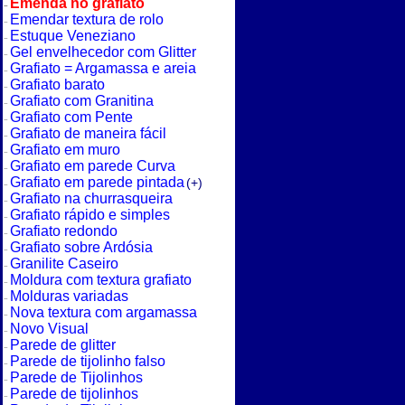
Emenda no grafiato
Emendar textura de rolo
Estuque Veneziano
Gel envelhecedor com Glitter
Grafiato = Argamassa e areia
Grafiato barato
Grafiato com Granitina
Grafiato com Pente
Grafiato de maneira fácil
Grafiato em muro
Grafiato em parede Curva
Grafiato em parede pintada
(+)
Grafiato na churrasqueira
Grafiato rápido e simples
Grafiato redondo
Grafiato sobre Ardósia
Granilite Caseiro
Moldura com textura grafiato
Molduras variadas
Nova textura com argamassa
Novo Visual
Parede de glitter
Parede de tijolinho falso
Parede de Tijolinhos
Parede de tijolinhos