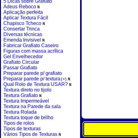
5 Dicas sobre Grafiato
Adeus Reboco
Aplicação perfeita
Aplicar Textura Fácil
Chapisco Tcheco
Consertar Trinca
Diversas técnicas
Emenda Invisivel
Fabricar Grafiato Caseiro
Figuras com massa acrílica
Gel Envelhecedor
Grafiato Circular
Passar Grafiato
Preparar parede p/ grafiato
Preparar parede p/ textura
(+)
Qual Rolo de Textura USAR?
Textura direto no tijolo
Textura Grafiato
Textura Impermeável
Textura na Parede da sala
Textura Rolada
Textura toque de brilho
Tipos de rolos
Tipos de texturas
Vários Tipos de Texturas