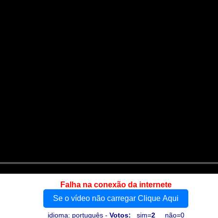
Falha na conexão da internete
Se o vídeo não carregar Clique Aqui
idioma: português -
Votos:
sim=
2
não=0