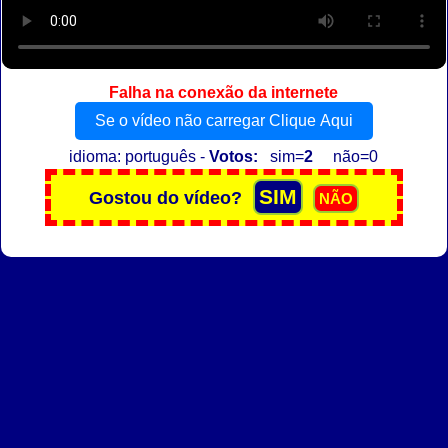
Falha na conexão da internete
Se o vídeo não carregar Clique Aqui
idioma: português -
Votos:
sim=
2
não=0