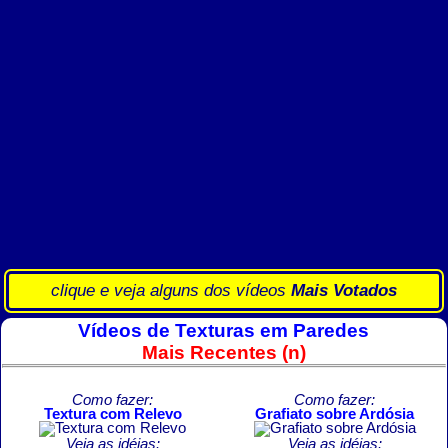
clique e veja alguns dos vídeos
Mais Votados
Vídeos de Texturas em Paredes
Mais Recentes (n)
Como fazer:
Como fazer:
Textura com Relevo
Grafiato sobre Ardósia
Veja as idéias:
Veja as idéias: