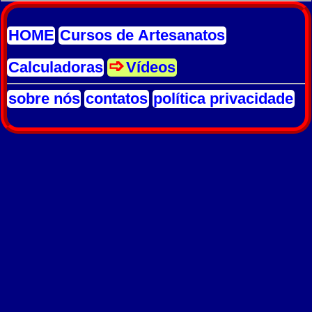
HOME
Cursos de Artesanatos
Calculadoras
Vídeos
sobre nós
contatos
política privacidade