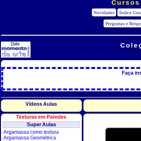
Cursos 
Novidades
Índice Ger
Perguntas e Respo
Cole
Faça in
Vídeos Aulas
Texturas em Paredes
Super Aulas
Argamassa como textura
Argamassa Geométrica