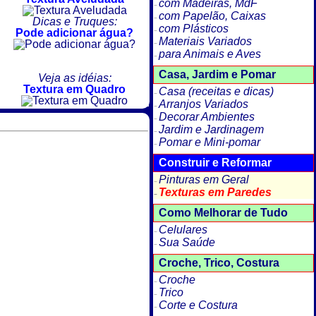
com Madeiras, MdF
com Papelão, Caixas
Dicas e Truques:
com Plásticos
Pode adicionar água?
Materiais Variados
para Animais e Aves
Casa, Jardim e Pomar
Veja as idéias:
Textura em Quadro
Casa (receitas e dicas)
Arranjos Variados
Decorar Ambientes
Jardim e Jardinagem
Pomar e Mini-pomar
Construir e Reformar
Pinturas em Geral
Texturas em Paredes
Como Melhorar de Tudo
Celulares
Sua Saúde
Croche, Trico, Costura
Croche
Trico
Corte e Costura