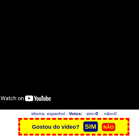
idioma: espanhol -
Votos:
sim=
0
não=0