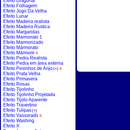
Efeito Diagonal
Efeito Folhagem
Efeito Jogo Da Velha
Efeito Lunar
Efeito Madeira realista
Efeito Madeira Rustica
Efeito Margaridas
Efeito Marmorato 1
Efeito Marmorizado
Efeito Mármorato
Efeito Mármore
Efeito Pedra Realista
Efeito Pedra em área externa
Efeito Pesinhos de Anjo
(+)
Efeito Prata Velha
Efeito Primavera
Efeito Rosas
Efeito Tijolinho
Efeito Tijolinho Projetada
Efeito Tijolo Aparente
Efeito Travertino
Efeito Tulipas
(+)
Efeito Vassorado
Efeito Washing
Efeito X