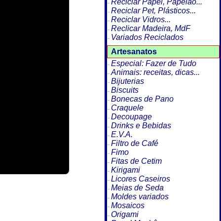
Reciclar Papel, Papelão...
Reciclar Pet, Plásticos...
Reciclar Vidros...
Reclicar Madeira, MdF
Variados Reciclados
Artesanatos
Especial: Fazer de Tudo
Animais: receitas, dicas...
Bijuterias
Biscuits
Bonecas de Pano
Craquele
Decoupage
Drinks e Bebidas
E.V.A.
Filtro de Café
Fimo
Fitas de Cetim
Kirigami
Licores Caseiros
Meias de Seda
Moldes variados
Mosaicos
Origami