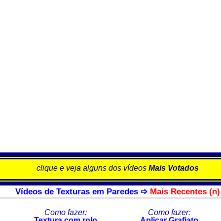
clique e veja alguns dos vídeos
Mais Votados
Vídeos de Texturas em Paredes ➩
Mais Recentes (n)
Como fazer:
Como fazer:
Textura com rolo
Aplicar Grafiato