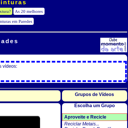
Pinturas
xtura?
As 20 melhores
inturas em Paredes
dades
s vídeos:
Grupos de Vídeos
Escolha um Grupo
Aproveite e Recicle
Reciclar Metais...