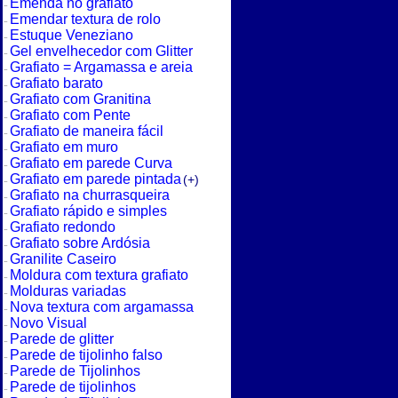
Emenda no grafiato
Emendar textura de rolo
Estuque Veneziano
Gel envelhecedor com Glitter
Grafiato = Argamassa e areia
Grafiato barato
Grafiato com Granitina
Grafiato com Pente
Grafiato de maneira fácil
Grafiato em muro
Grafiato em parede Curva
Grafiato em parede pintada
(+)
Grafiato na churrasqueira
Grafiato rápido e simples
Grafiato redondo
Grafiato sobre Ardósia
Granilite Caseiro
Moldura com textura grafiato
Molduras variadas
Nova textura com argamassa
Novo Visual
Parede de glitter
Parede de tijolinho falso
Parede de Tijolinhos
Parede de tijolinhos