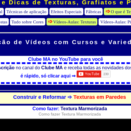
e Dicas de Texturas, Grafiatos e 
al
Técnicas de aplicação
Efeitos Especiais
Fábricas
O que é Te
stas
Tudo sobre Cores
Vídeos-Aulas: Texturas
Vídeos-Aulas: P
ção de Vídeos
com Cursos e Varie
Clube MA no YouTube para você
scrição
no canal do
Clube MA
e receba todas as novidades do
é rápido, só clicar aqui ⇒
Construir e Reformar ➩
Texturas em Paredes
Como fazer:
Textura Marmorizada
Como fazer Textura Marmorizada