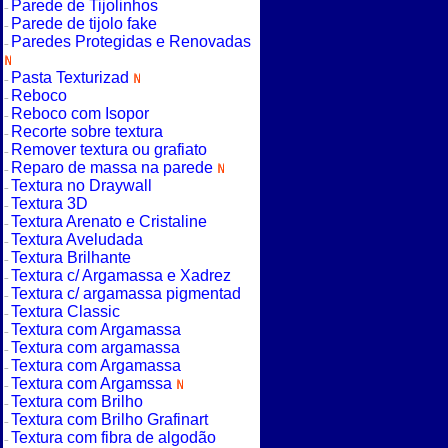
Parede de Tijolinhos
Parede de tijolo fake
Paredes Protegidas e Renovadas
Pasta Texturizad
Reboco
Reboco com Isopor
Recorte sobre textura
Remover textura ou grafiato
Reparo de massa na parede
Textura no Draywall
Textura 3D
Textura Arenato e Cristaline
Textura Aveludada
Textura Brilhante
Textura c/ Argamassa e Xadrez
Textura c/ argamassa pigmentad
Textura Classic
Textura com Argamassa
Textura com argamassa
Textura com Argamassa
Textura com Argamssa
Textura com Brilho
Textura com Brilho Grafinart
Textura com fibra de algodão