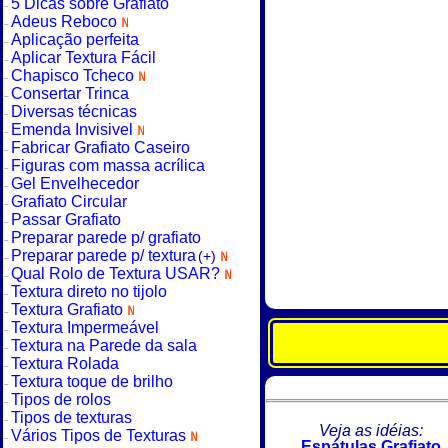
5 Dicas sobre Grafiato
Adeus Reboco
Aplicação perfeita
Aplicar Textura Fácil
Chapisco Tcheco
Consertar Trinca
Diversas técnicas
Emenda Invisivel
Fabricar Grafiato Caseiro
Figuras com massa acrílica
Gel Envelhecedor
Grafiato Circular
Passar Grafiato
Preparar parede p/ grafiato
Preparar parede p/ textura
(+)
Qual Rolo de Textura USAR?
Textura direto no tijolo
Textura Grafiato
Textura Impermeável
Textura na Parede da sala
Textura Rolada
Textura toque de brilho
Tipos de rolos
Tipos de texturas
Veja as idéias:
Vários Tipos de Texturas
Espátulas Grafiato