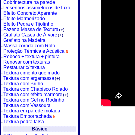
Cobrir textura na parede
Desenhos assimétricos de luxo
Efeito Concreto Aparente
Efeito Marmorizado
Efeito Pedra e Tijolinho
Fazer a Massa de Textura
(+)
Grafiato Casca de Árvore
(+)
Grafiato na Madeira
Massa corrida com Rolo
Proteção Térmica e Acústica
Reboco + textura + pintura
Renovar com texturas
Restaurar c/ textura
Textura cimento queimado
Textura com argamassa
(+)
Textura com Brilho
Textura com Chapisco Rolado
Textura com efeito marmore
(+)
Textura com Gel no Rodinho
Textura com Vassoura
Textura em parede mofada
Textura Emborrachada
Textura pedra falsa
Básico