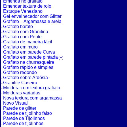
Emenda no grafiato
Emendar textura de rolo
Estuque Veneziano
Gel envelhecedor com Glitter
Grafiato = Argamassa e areia
Grafiato barato
Grafiato com Granitina
Grafiato com Pente
Grafiato de maneira fácil
Grafiato em muro
Grafiato em parede Curva
Grafiato em parede pintada
(+)
Grafiato na churrasqueira
Grafiato rápido e simples
Grafiato redondo
Grafiato sobre Ardósia
Granilite Caseiro
Moldura com textura grafiato
Molduras variadas
Nova textura com argamassa
Novo Visual
Parede de glitter
Parede de tijolinho falso
Parede de Tijolinhos
Parede de tijolinhos