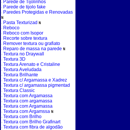
Parede de Tijolinhos
Parede de tijolo fake
Paredes Protegidas e Renovadas
Pasta Texturizad
Reboco
Reboco com Isopor
Recorte sobre textura
Remover textura ou grafiato
Reparo de massa na parede
Textura no Draywall
Textura 3D
Textura Arenato e Cristaline
Textura Aveludada
Textura Brilhante
Textura c/ Argamassa e Xadrez
Textura c/ argamassa pigmentad
Textura Classic
Textura com Argamassa
Textura com argamassa
Textura com Argamassa
Textura com Argamssa
Textura com Brilho
Textura com Brilho Grafinart
Textura com fibra de algodão