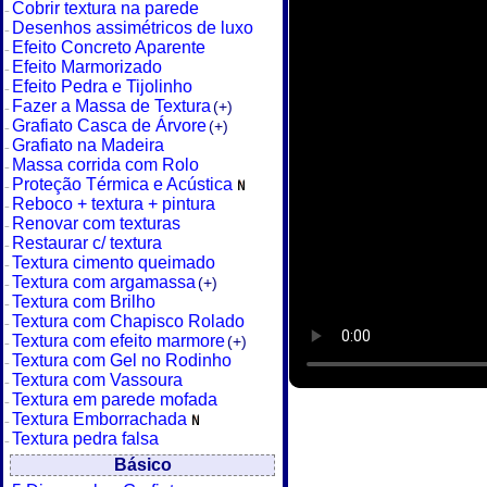
Cobrir textura na parede
Desenhos assimétricos de luxo
Efeito Concreto Aparente
Efeito Marmorizado
Efeito Pedra e Tijolinho
Fazer a Massa de Textura
(+)
Grafiato Casca de Árvore
(+)
Grafiato na Madeira
Massa corrida com Rolo
Proteção Térmica e Acústica
Reboco + textura + pintura
Renovar com texturas
Restaurar c/ textura
Textura cimento queimado
Textura com argamassa
(+)
Textura com Brilho
Textura com Chapisco Rolado
Textura com efeito marmore
(+)
Textura com Gel no Rodinho
Textura com Vassoura
Textura em parede mofada
Textura Emborrachada
Textura pedra falsa
Básico