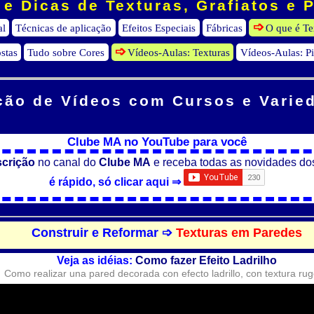
e Dicas de Texturas, Grafiatos e 
al
Técnicas de aplicação
Efeitos Especiais
Fábricas
O que é Te
stas
Tudo sobre Cores
Vídeos-Aulas: Texturas
Vídeos-Aulas: P
ção de Vídeos
com Cursos e Varie
Clube MA no YouTube para você
scrição
no canal do
Clube MA
e receba todas as novidades do
é rápido, só clicar aqui ⇒
Construir e Reformar ➩
Texturas em Paredes
Veja as idéias:
Como fazer Efeito Ladrilho
Como realizar una pared decorada con efecto ladrillo, con textura ru