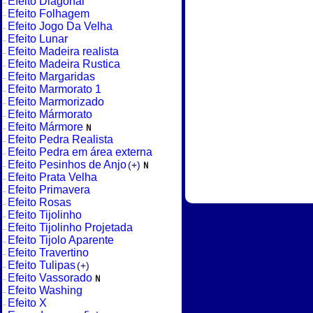
Efeito Diagonal
Efeito Folhagem
Efeito Jogo Da Velha
Efeito Lunar
Efeito Madeira realista
Efeito Madeira Rustica
Efeito Margaridas
Efeito Marmorato 1
Efeito Marmorizado
Efeito Mármorato
Efeito Mármore
Efeito Pedra Realista
Efeito Pedra em área externa
Efeito Pesinhos de Anjo
(+)
Efeito Prata Velha
Efeito Primavera
Efeito Rosas
Efeito Tijolinho
Efeito Tijolinho Projetada
Efeito Tijolo Aparente
Efeito Travertino
Efeito Tulipas
(+)
Efeito Vassorado
Efeito Washing
Efeito X