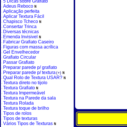
5 Dicas sobre Grafiato
Adeus Reboco
Aplicação perfeita
Aplicar Textura Fácil
Chapisco Tcheco
Consertar Trinca
Diversas técnicas
Emenda Invisivel
Fabricar Grafiato Caseiro
Figuras com massa acrílica
Gel Envelhecedor
Grafiato Circular
Passar Grafiato
Preparar parede p/ grafiato
Preparar parede p/ textura
(+)
Qual Rolo de Textura USAR?
Textura direto no tijolo
Textura Grafiato
Textura Impermeável
Textura na Parede da sala
Textura Rolada
Textura toque de brilho
Tipos de rolos
Tipos de texturas
Vários Tipos de Texturas