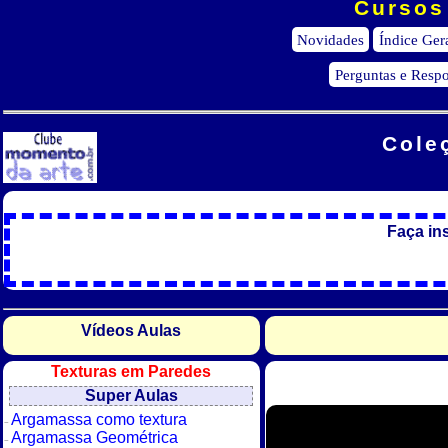
Cursos 
Novidades
Índice Ger
Perguntas e Respo
Cole
Faça in
Vídeos Aulas
Texturas em Paredes
Super Aulas
Argamassa como textura
Argamassa Geométrica