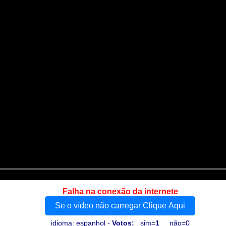
Falha na conexão da internete
Se o vídeo não carregar Clique Aqui
idioma: espanhol -
Votos:
sim=
1
não=0