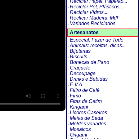
Reciclar Papel, Papelão...
Reciclar Pet, Plásticos...
Reciclar Vidros...
Reclicar Madeira, MdF
Variados Reciclados
Artesanatos
Especial: Fazer de Tudo
Animais: receitas, dicas...
Bijuterias
Biscuits
Bonecas de Pano
Craquele
Decoupage
Drinks e Bebidas
E.V.A.
Filtro de Café
Fimo
Fitas de Cetim
Kirigami
Licores Caseiros
Meias de Seda
Moldes variados
Mosaicos
Origami