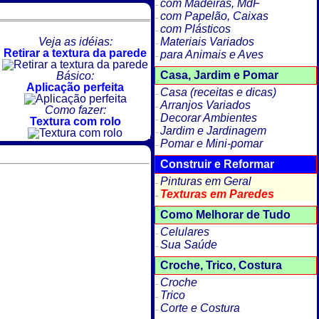
com Madeiras, MdF
com Papelão, Caixas
com Plásticos
Veja as idéias:
Materiais Variados
Retirar a textura da parede
para Animais e Aves
Casa, Jardim e Pomar
Básico:
Aplicação perfeita
Casa (receitas e dicas)
Arranjos Variados
Como fazer:
Decorar Ambientes
Textura com rolo
Jardim e Jardinagem
Pomar e Mini-pomar
Construir e Reformar
Pinturas em Geral
Texturas em Paredes
Como Melhorar de Tudo
Celulares
Sua Saúde
Croche, Trico, Costura
Croche
Trico
Corte e Costura