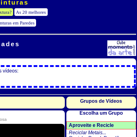
Pinturas
xtura?
As 20 melhores
inturas em Paredes
dades
s vídeos:
Grupos de Vídeos
Escolha um Grupo
gosa
Aproveite e Recicle
Reciclar Metais...