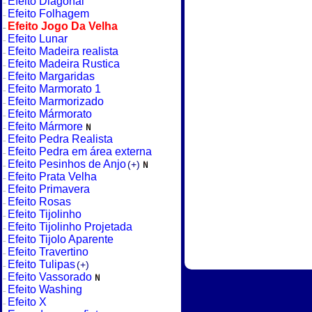
Efeito Diagonal
Efeito Folhagem
Efeito Jogo Da Velha
Efeito Lunar
Efeito Madeira realista
Efeito Madeira Rustica
Efeito Margaridas
Efeito Marmorato 1
Efeito Marmorizado
Efeito Mármorato
Efeito Mármore
Efeito Pedra Realista
Efeito Pedra em área externa
Efeito Pesinhos de Anjo
(+)
Efeito Prata Velha
Efeito Primavera
Efeito Rosas
Efeito Tijolinho
Efeito Tijolinho Projetada
Efeito Tijolo Aparente
Efeito Travertino
Efeito Tulipas
(+)
Efeito Vassorado
Efeito Washing
Efeito X