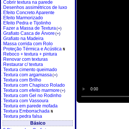
Cobrir textura na parede
Desenhos assimétricos de luxo
Efeito Concreto Aparente
Efeito Marmorizado
Efeito Pedra e Tijolinho
Fazer a Massa de Textura
(+)
Grafiato Casca de Árvore
(+)
Grafiato na Madeira
Massa corrida com Rolo
Proteção Térmica e Acústica
Reboco + textura + pintura
Renovar com texturas
Restaurar c/ textura
Textura cimento queimado
Textura com argamassa
(+)
Textura com Brilho
Textura com Chapisco Rolado
Textura com efeito marmore
(+)
Textura com Gel no Rodinho
Textura com Vassoura
Textura em parede mofada
Textura Emborrachada
Textura pedra falsa
Básico