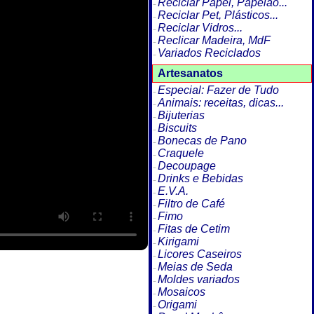
Reciclar Papel, Papelão...
Reciclar Pet, Plásticos...
Reciclar Vidros...
Reclicar Madeira, MdF
Variados Reciclados
Artesanatos
Especial: Fazer de Tudo
Animais: receitas, dicas...
Bijuterias
Biscuits
Bonecas de Pano
Craquele
Decoupage
Drinks e Bebidas
E.V.A.
Filtro de Café
Fimo
Fitas de Cetim
Kirigami
Licores Caseiros
Meias de Seda
Moldes variados
Mosaicos
Origami