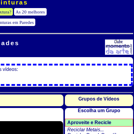
Pinturas
xtura?
As 20 melhores
inturas em Paredes
dades
s vídeos:
Grupos de Vídeos
Escolha um Grupo
Aproveite e Recicle
Reciclar Metais...