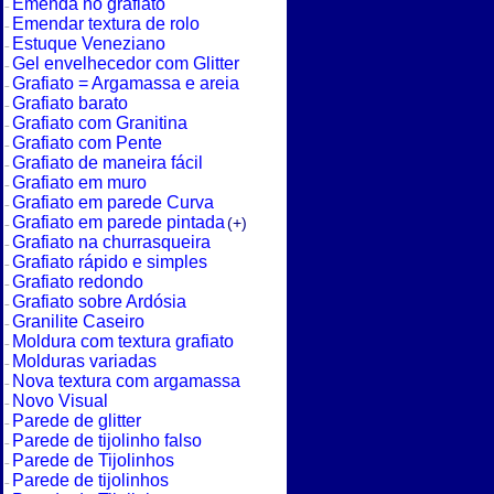
Emenda no grafiato
Emendar textura de rolo
Estuque Veneziano
Gel envelhecedor com Glitter
Grafiato = Argamassa e areia
Grafiato barato
Grafiato com Granitina
Grafiato com Pente
Grafiato de maneira fácil
Grafiato em muro
Grafiato em parede Curva
Grafiato em parede pintada
(+)
Grafiato na churrasqueira
Grafiato rápido e simples
Grafiato redondo
Grafiato sobre Ardósia
Granilite Caseiro
Moldura com textura grafiato
Molduras variadas
Nova textura com argamassa
Novo Visual
Parede de glitter
Parede de tijolinho falso
Parede de Tijolinhos
Parede de tijolinhos