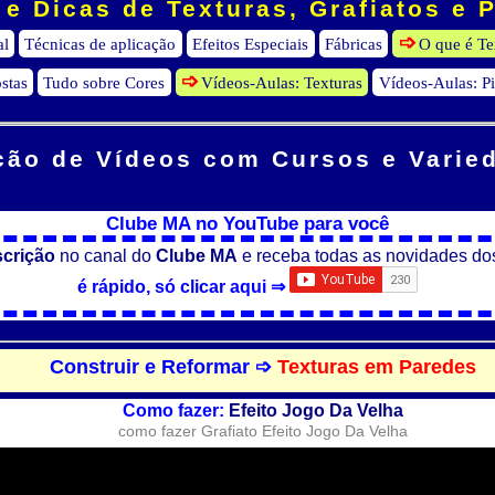
e Dicas de Texturas, Grafiatos e 
al
Técnicas de aplicação
Efeitos Especiais
Fábricas
O que é Te
stas
Tudo sobre Cores
Vídeos-Aulas: Texturas
Vídeos-Aulas: P
ção de Vídeos
com Cursos e Varie
Clube MA no YouTube para você
scrição
no canal do
Clube MA
e receba todas as novidades do
é rápido, só clicar aqui ⇒
Construir e Reformar ➩
Texturas em Paredes
Como fazer:
Efeito Jogo Da Velha
como fazer Grafiato Efeito Jogo Da Velha