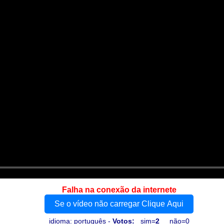
Falha na conexão da internete
Se o vídeo não carregar Clique Aqui
idioma: português -
Votos:
sim=
2
não=0