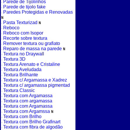
Parede de Tijolinhos
Parede de tijolo fake
Paredes Protegidas e Renovadas
Pasta Texturizad
Reboco
Reboco com Isopor
Recorte sobre textura
Remover textura ou grafiato
Reparo de massa na parede
Textura no Draywall
Textura 3D
Textura Arenato e Cristaline
Textura Aveludada
Textura Brilhante
Textura c/ Argamassa e Xadrez
Textura c/ argamassa pigmentad
Textura Classic
Textura com Argamassa
Textura com argamassa
Textura com Argamassa
Textura com Argamssa
Textura com Brilho
Textura com Brilho Grafinart
Textura com fibra de algodão