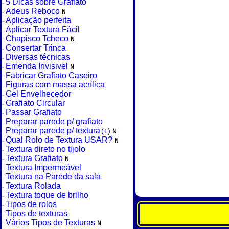
5 Dicas sobre Grafiato
Adeus Reboco
Aplicação perfeita
Aplicar Textura Fácil
Chapisco Tcheco
Consertar Trinca
Diversas técnicas
Emenda Invisivel
Fabricar Grafiato Caseiro
Figuras com massa acrílica
Gel Envelhecedor
Grafiato Circular
Passar Grafiato
Preparar parede p/ grafiato
Preparar parede p/ textura
(+)
Qual Rolo de Textura USAR?
Textura direto no tijolo
Textura Grafiato
Textura Impermeável
Textura na Parede da sala
Textura Rolada
Textura toque de brilho
Tipos de rolos
Tipos de texturas
Vários Tipos de Texturas