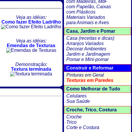
com Madeiras, MdF
com Papelão, Caixas
com Plásticos
Veja as idéias:
Materiais Variados
Como fazer Efeito Ladrilho
para Animais e Aves
Casa, Jardim e Pomar
Casa (receitas e dicas)
Veja as idéias:
Arranjos Variados
Emendas de Texturas
Decorar Ambientes
Jardim e Jardinagem
Pomar e Mini-pomar
Demonstração:
Construir e Reformar
Textura terminada
Pinturas em Geral
Texturas em Paredes
Como Melhorar de Tudo
Celulares
Sua Saúde
Croche, Trico, Costura
Croche
Trico
Corte e Costura