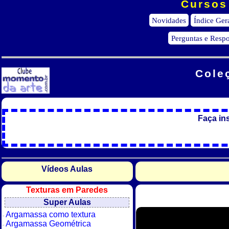
Cursos 
Novidades
Índice Ger
Perguntas e Respo
Cole
Faça in
Vídeos Aulas
Texturas em Paredes
Super Aulas
Argamassa como textura
Argamassa Geométrica