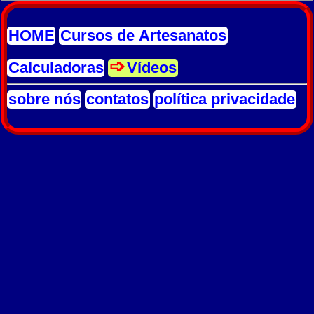
HOME
Cursos de Artesanatos
Calculadoras
Vídeos
sobre nós
contatos
política privacidade