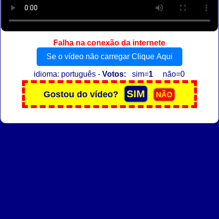
Falha na conexão da internete
Se o vídeo não carregar Clique Aqui
idioma: português -
Votos:
sim=
1
não=0