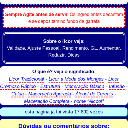
Sempre Agite antes de servir
: Os ingredientes decantam
e se depositam no fundo da garrafa
Sobre o licor veja:
Validade, Ajuste Pessoal, Rendimento, GL, Aumentar,
Reduzir, Dicas
O que é? veja o significado:
Licor Tradicional
-
Licor a Moda dos Monges
-
Licor
Cremoso Rápido
-
Estrutura
-
Maceração Básica
-
Infusão
-
Calda
-
Maceração Apurada
-
Álcool de Cereais
-
Maceração Completa
-
nome "Álcool"
esta página já foi vista 17.892 vezes
Dúvidas ou comentários sobre: