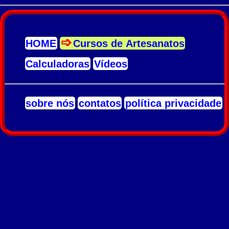
HOME
Cursos de Artesanatos
Calculadoras
Vídeos
sobre nós
contatos
política privacidade