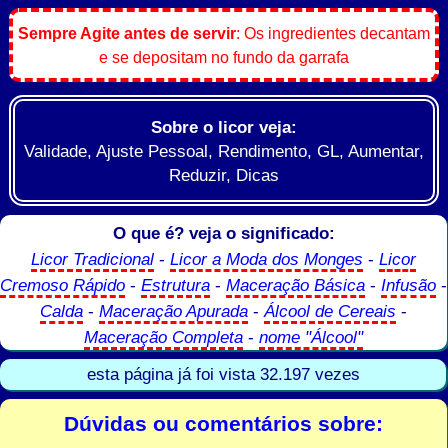
Sempre Agite antes de servir
: Os ingredientes decantam
e se depositam no fundo da garrafa
Sobre o licor veja:
Validade, Ajuste Pessoal, Rendimento, GL, Aumentar,
Reduzir, Dicas
O que é? veja o significado:
Licor Tradicional
-
Licor a Moda dos Monges
-
Licor
Cremoso Rápido
-
Estrutura
-
Maceração Básica
-
Infusão
-
Calda
-
Maceração Apurada
-
Álcool de Cereais
-
Maceração Completa
-
nome "Álcool"
esta página já foi vista 32.197 vezes
Dúvidas ou comentários sobre: