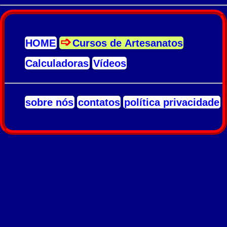
HOME
Cursos de Artesanatos
Calculadoras
Vídeos
sobre nós
contatos
política privacidade