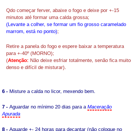
Qdo começar ferver, abaixe o fogo e deixe por +-15
minutos até formar uma calda grossa;
(Levante a colher, se formar um fio grosso caramelado
marrom, está no ponto)
;
Retire a panela do fogo e espere baixar a temperatura
para +-40º (MORNO);
(
Atenção:
Não deixe esfriar totalmente, senão fica muito
denso e difícil de misturar).
6 -
Misture a calda no licor, mexendo bem.
7 -
Aguardar no mínimo 20 dias para a
Maceração
Apurada
8 -
Aguarde +- 24 horas para decantar (não coloque no