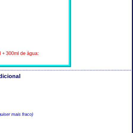
ml + 300ml de água:
dicional
uiser mais fraco)