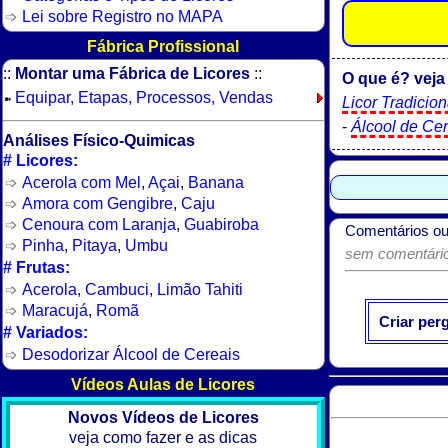
Lei sobre Registro no MAPA
Fábrica Profissional
::
Montar uma Fábrica de Licores
::
O que é? veja 
Equipar, Etapas, Processos, Vendas
➽
Licor Tradicion
-
Álcool de Ce
Análises Físico-Quimicas
# Licores:
Acerola com Mel
,
Açai
,
Banana
Amora com Gengibre
,
Caju
Cenoura com Laranja
,
Guabiroba
Comentários ou
Pinha
,
Pitaya
,
Umbu
sem comentários
# Frutas:
Acerola
,
Cambuci
,
Limão Tahiti
Maracujá
,
Romã
Criar per
# Variados:
Desodorizar Álcool de Cereais
Vídeos Aulas de Licores
Novos Vídeos de Licores
veja como fazer e as dicas