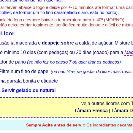
 ferver, abaixe o fogo e deixe por +-10 minutos até formar uma cald
colher, se formar um fio fino caramelado claro, está no ponto)
;
nela do fogo e espere baixar a temperatura para +-40º (MORNO);
ão deixe esfriar totalmente, senão fica muito denso e difícil de mistu
Licor
fusão já macerada e
despeje sobre
a calda de açúcar. Misture
o mínimo 10 dias (com pedaços) ou 20 dias (coado) para a
Mac
dor de pano
(se não fez no passo 7 ou quer tirar os pedaços)
iltre num filtro de papel
(ou não filtre, se gostar do licor mais rústic
a garrafa bonita e etiquete
 Servir gelado ou natural
veja outros licores com
Tâmara Fresca
|
Tâmara D
Sempre Agite antes de servir
: Os ingredientes decant