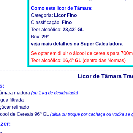
Como este licor de Tâmara:
Categoria:
Licor Fino
Classificação:
Fino
Teor alcoólico:
23,43º GL
Brix:
29º
veja mais detalhes na Super Calculadora
Se optar em diluir o álcool de cereais para 700
Teor alcoólico:
16,4º GL
(dentro das Normas)
Licor de Tâmara Tra
s:
âmara madura
(ou 1 kg de desidratada)
gua filtrada
úcar refinado
cool de Cereais 96º GL
(dilua ou troque por cachaça ou vodka se q
zer: