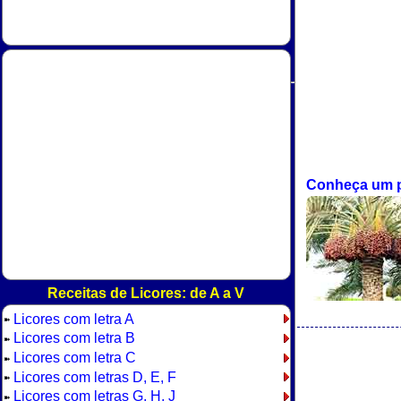
Conheça um 
Receitas de Licores: de A a V
Licores com letra A
➽
Licores com letra B
➽
Licores com letra C
➽
Licores com letras D, E, F
➽
Licores com letras G, H, J
➽