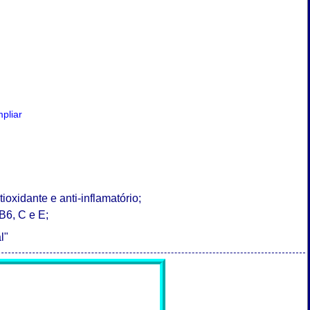
mpliar
ioxidante e anti-inflamatório;
B6, C e E;
l"