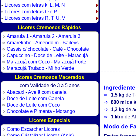
Licores com letras k, L, M, N
➽
Licores com letras O e P
➽
Licores com letras R, T, U, V
➽
Licores Cremosos Rápidos
Amarula 1
-
Amarula 2
-
Amarula 3
Amarelinho
-
Amendoim
-
Baileys
Cassis c/ chocolate
-
Café
-
Chocolate
Capuccino
-
Doce de Leite
-
Maracujá
Maracujá com Coco
-
Maracujá Forte
Maracujá Trufado
-
Milho Verde
Licores Cremosos Macerados
com Validade de 3 a 5 anos
Ingrediente
Abacaxí
-
Avelã com canela
1,5 kg
de T
Doce de Leite com Canela
800 ml
de á
Doce de Leite com Coco
1,2 kg
de aç
Chocolate e Pimenta
-
Morango
1 litro
de Ál
Licores Especiais
Modo de Fa
Como Escarchar Licores
Como Cristalizar Licores (Anis)