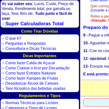
Vc vai saber seu:
Lucro, Custo, Preço de
Qdo começar
Venda, Rendimento total, por garrafa ou
(Levante a 
taça, Teor, Brix etc.
Tudo junto e fácil de
Retire a pa
usar
(
Atenção:
N
Super Calculadoras Total
Preparo do 
Como Tirar Dúvidas
9 -
Pegue a in
O que é?
10-
Aguardar n
Perguntas e Respostas
Consultoria e Dicas Técnicas
11-
Coe no coa
Dicas Importantes
12- opcional:
F
Como fazer Calda de Açucar
13-
Envaze num
Como Clarear o licor por Decantação
Como fazer Extratos Naturais
E está pronto:
Como fazer Xaropes de Frutas
Desodorizar Álcool de Cereais
Teor Alcoolico das bebidas usadas
Regulamentos e Tipos
Normas Técnicas para Licores
Categorias e Tipos de Licores