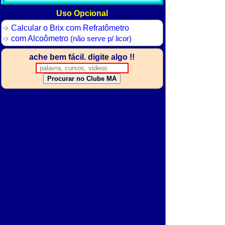
Uso Opcional
Calcular o Brix com Refratômetro
com Alcoômetro
(não serve p/ licor)
ache bem fácil. digite algo !!
Procurar no Clube MA