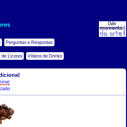
ores
s
Perguntas e Respostas
 de Licores
Vídeos de Drinks
dicional
ional
izado