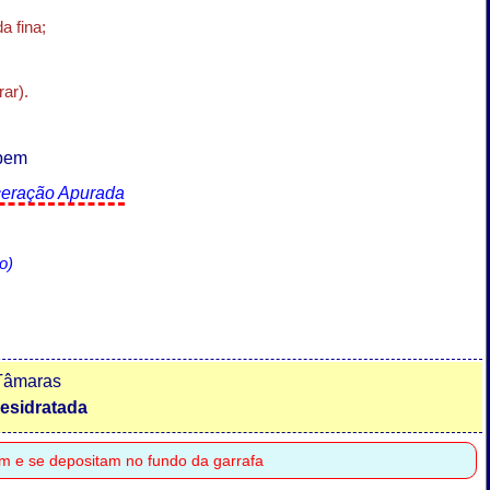
a fina;
rar).
 bem
eração Apurada
o)
 Tâmaras
esidratada
am e se depositam no fundo da garrafa