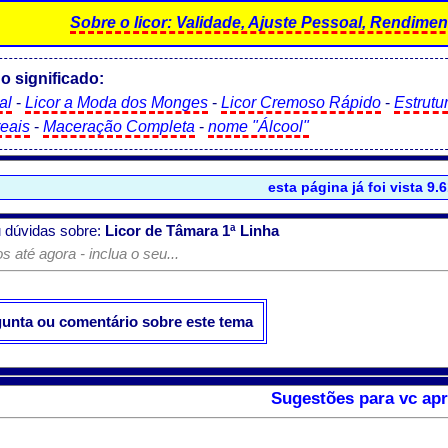
Sobre o licor: Validade, Ajuste Pessoal, Rendiment
o significado:
al
-
Licor a Moda dos Monges
-
Licor Cremoso Rápido
-
Estrutu
reais
-
Maceração Completa
-
nome "Álcool"
esta página já foi vista 9.
 dúvidas sobre:
Licor de Tâmara 1ª Linha
 até agora - inclua o seu...
gunta ou comentário sobre este tema
Sugestões para vc apr