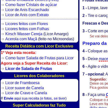
Frutas fresca
Como fazer Cristais de açúcar
1 -
Limpe, lave
Licor de Anis Escarchado
Licor de Anis com Extrato
2 -
Tire o caro
Frescas e Des
Licores feitos com Flores
Licores feitos com Folhas
3 -
Corte em p
Kirsch Wasser Cereja
(Licor Amargo)
Se vai deix
Acerola com Maçã
(feito no Microondas)
Preparo da
Receita Didática com Licor Exclusivo
4 -
Coloque as
1º Veja esta receita:
Como fazer Salada de Frutas para Licor
5 -
Deixe
mace
Agora veja a Super Receita do Licor:
6 -
Agite o vid
Licor de Salada de Frutas
7 - opcional
: 
Licores dos Colaboradores
Sugestão:
Licor de Framboesa
Deixe os pe
Fica gostos
Licor suave de Canela
Licor de Cravo e Canela
8 -
Faça uma
C
#
Envie
aqui sua receita (e fotos, se tiver)
Coloque o 
Leve em fo
Super Calculadoras faz Tudo
(Não deixe 