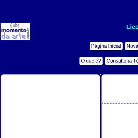
Lic
Página Inicial
Nova
O que é?
Consultoria T