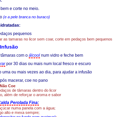
s:
 bem e corte no meio.
ço
(e a pele branca no buraco)
idratadas:
edaços pequenos
ar as tamaras no licor sem coar, corte em pedaços bem pequenos
 Infusão
 tâmaras com o
álcool
num vidro e feche bem
rar
por 30 dias ou mais num local fresco e escuro
ro uma ou mais vezes ao dia, para ajudar a infusão
Após macerar, coe no pano
 Não Coe
daços de tâmaras dentro do licor
o, além de reforçar o aroma e sabor
alda Perolada Fina:
açúcar numa panela com a água;
go alto e mexa sempre;
depositar no fundo nem queimar)
;