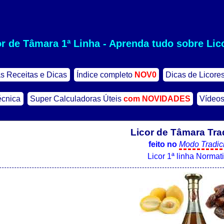
or de Tâmara 1ª Linha - Aprenda tudo sobre Lic
s Receitas e Dicas
Índice completo
NOV0
Dicas de Licore
écnica
Super Calculadoras Úteis
com NOVIDADES
Vídeos
Licor de Tâmara Tra
feito no
Modo Tradic
Licor 1ª linha Normat